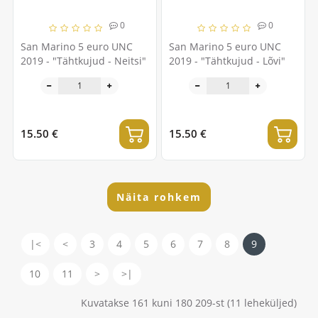
0
0
San Marino 5 euro UNC
San Marino 5 euro UNC
2019 - "Tähtkujud - Neitsi"
2019 - "Tähtkujud - Lõvi"
15.50 €
15.50 €
Näita rohkem
|<
<
3
4
5
6
7
8
9
10
11
>
>|
Kuvatakse 161 kuni 180 209-st (11 leheküljed)