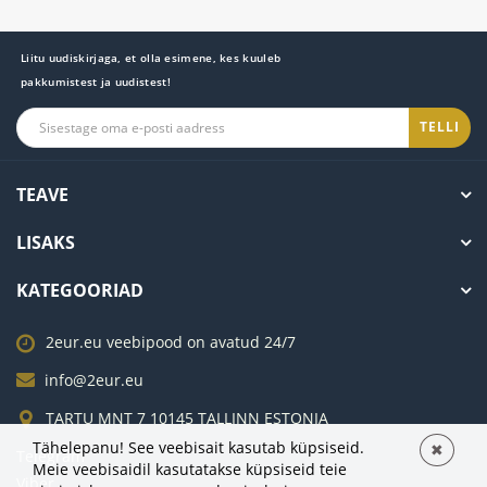
Liitu uudiskirjaga, et olla esimene, kes kuuleb
pakkumistest ja uudistest!
TELLI
TEAVE
LISAKS
KATEGOORIAD
2eur.eu veebipood on avatud 24/7
info@2eur.eu
TARTU MNT 7 10145 TALLINN ESTONIA
Tähelepanu! See veebisait kasutab küpsiseid.
✖
Telegram
Meie veebisaidil kasutatakse küpsiseid teie
Viber