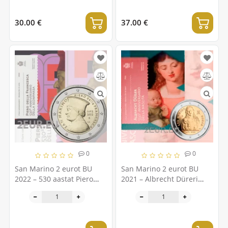
30.00 €
37.00 €
0
0
San Marino 2 eurot BU
San Marino 2 eurot BU
2022 – 530 aastat Piero
2021 – Albrecht Düreri
Della Francesca surmast
550. sünniaastapäev