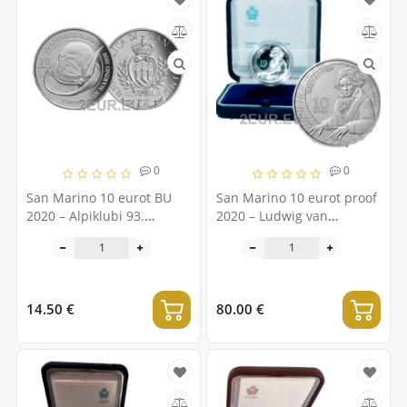
0
0
San Marino 10 eurot BU
San Marino 10 eurot proof
2020 – Alpiklubi 93.
2020 – Ludwig van
kohtumine Riminis ja San
Beethoveni 250.
Marinos
sünniaastapäev
14.50 €
80.00 €