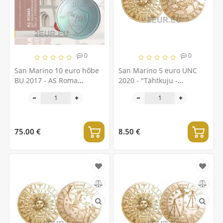
0
0
San Marino 10 euro hõbe
San Marino 5 euro UNC
BU 2017 - AS Roma
2020 - "Tähtkuju -
asutamise 90. aastapäev
Skorpion"
75.00 €
8.50 €