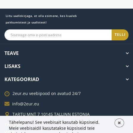
Liitu uudiskirjaga, et olla esimene, kes kuuleb
pakkumistest ja uudistest!
TELLI
TEAVE
LISAKS
KATEGOORIAD
2eur.eu veebipood on avatud 24/7
info@2eur.eu
TARTU MNT 7 10145 TALLINN ESTONIA
Tähelepanu! See veebisait kasutab küpsiseid.
✖
Telegram
Meie veebisaidil kasutatakse küpsiseid teie
Viber