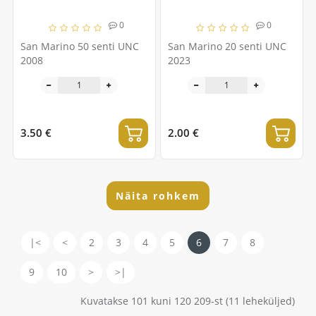
0
0
San Marino 50 senti UNC
San Marino 20 senti UNC
2008
2023
3.50 €
2.00 €
Näita rohkem
|<
<
2
3
4
5
6
7
8
9
10
>
>|
Kuvatakse 101 kuni 120 209-st (11 leheküljed)