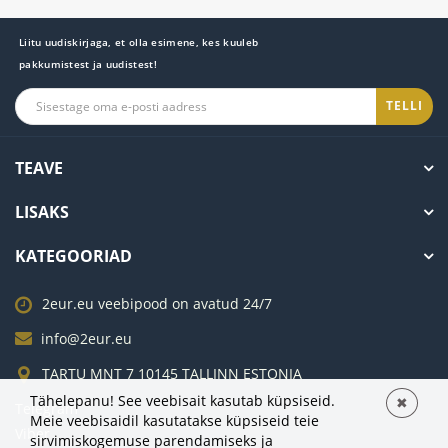
Liitu uudiskirjaga, et olla esimene, kes kuuleb
pakkumistest ja uudistest!
TELLI
TEAVE
LISAKS
KATEGOORIAD
2eur.eu veebipood on avatud 24/7
info@2eur.eu
TARTU MNT 7 10145 TALLINN ESTONIA
Tähelepanu! See veebisait kasutab küpsiseid.
✖
Telegram
Meie veebisaidil kasutatakse küpsiseid teie
Viber
sirvimiskogemuse parendamiseks ja