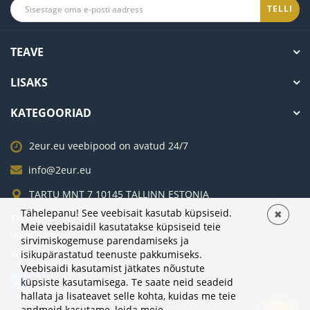
TELLI
TEAVE
LISAKS
KATEGOORIAD
2eur.eu veebipood on avatud 24/7
info@2eur.eu
TARTU MNT 7 10145 TALLINN ESTONIA
Tähelepanu! See veebisait kasutab küpsiseid.
✖
Telegram
Meie veebisaidil kasutatakse küpsiseid teie
Viber
sirvimiskogemuse parendamiseks ja
Whatsapp
isikupärastatud teenuste pakkumiseks.
Veebisaidi kasutamist jätkates nõustute
küpsiste kasutamisega. Te saate neid seadeid
hallata ja lisateavet selle kohta, kuidas me teie
andmeid kasutame,
leida meie