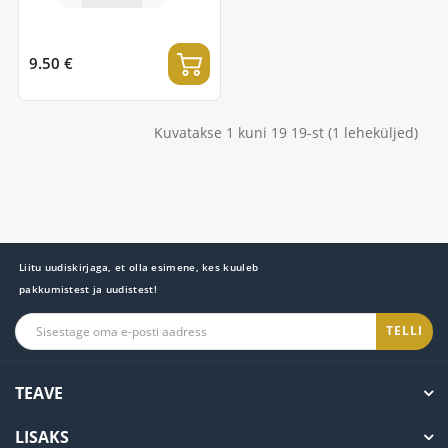
9.50 €
Kuvatakse 1 kuni 19 19-st (1 leheküljed)
Liitu uudiskirjaga, et olla esimene, kes kuuleb
pakkumistest ja uudistest!
TELLI
TEAVE
LISAKS