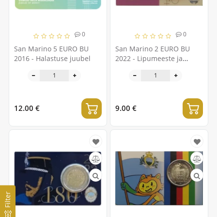
0
0
San Marino 5 EURO BU
San Marino 2 EURO BU
2016 - Halastuse juubel
2022 - Lipumeeste ja
muusikute rühma 40.
aastapäev
12.00 €
9.00 €
Filter