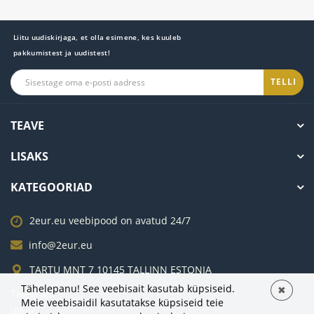
Liitu uudiskirjaga, et olla esimene, kes kuuleb
pakkumistest ja uudistest!
TELLI
TEAVE
LISAKS
KATEGOORIAD
2eur.eu veebipood on avatud 24/7
info@2eur.eu
TARTU MNT 7 10145 TALLINN ESTONIA
Tähelepanu! See veebisait kasutab küpsiseid.
✖
Telegram
Meie veebisaidil kasutatakse küpsiseid teie
Viber