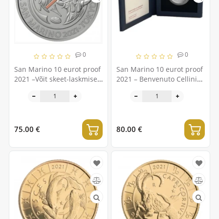
0
0
San Marino 10 eurot proof
San Marino 10 eurot proof
2021 –Võit skeet-laskmises
2021 – Benvenuto Cellini
Tokyos
450. surma-aastapäev
75.00 €
80.00 €