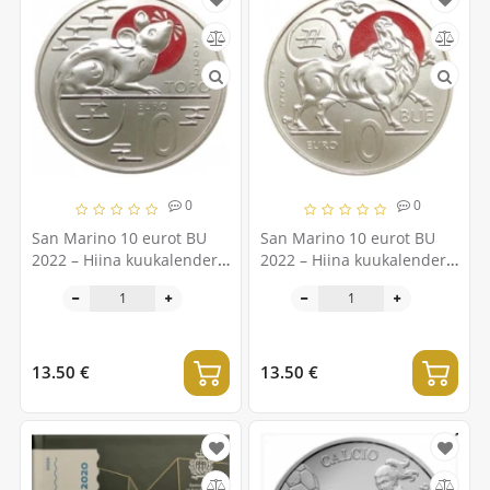
0
0
San Marino 10 eurot BU
San Marino 10 eurot BU
2022 – Hiina kuukalender –
2022 – Hiina kuukalender –
"Rott"
"Härg"
13.50 €
13.50 €