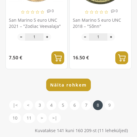
0
0
San Marino 5 euro UNC
San Marino 5 euro UNC
2021 – "Zodiac Veevalaja"
2018 – "Sõnn"
7.50 €
16.50 €
Näita rohkem
|<
<
3
4
5
6
7
8
9
10
11
>
>|
Kuvatakse 141 kuni 160 209-st (11 leheküljed)