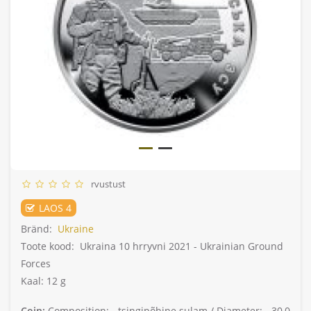
rvustust
LAOS 4
Bränd:
Ukraine
Toote kood:
Ukraina 10 hrryvni 2021 - Ukrainian Ground
Forces
Kaal: 12 g
Coin:
Composition: -
tsingipõhine sulam /
Diameter: -
30,0