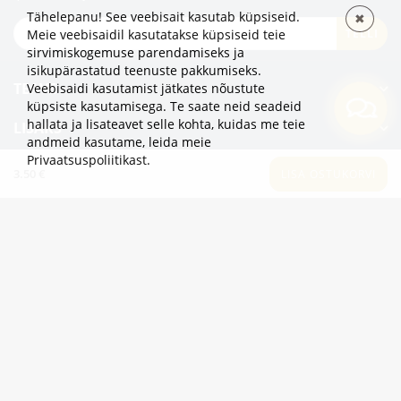
Tähelepanu! See veebisait kasutab küpsiseid.
✖
TELLI
Meie veebisaidil kasutatakse küpsiseid teie
sirvimiskogemuse parendamiseks ja
isikupärastatud teenuste pakkumiseks.
TEAVE
Veebisaidi kasutamist jätkates nõustute
küpsiste kasutamisega. Te saate neid seadeid
hallata ja lisateavet selle kohta, kuidas me teie
LISAKS
andmeid kasutame,
leida meie
Privaatsuspoliitikast
.
KATEGOORIAD
3.50 €
LISA OSTUKORVI
2eur.eu veebipood on avatud 24/7
info@2eur.eu
TARTU MNT 7 10145 TALLINN ESTONIA
Telegram
Viber
Whatsapp