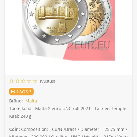
rvustust
LAOS 3
Bränd:
Malta
Toote kood:
Malta 2 euro UNC roll 2021 - Tarxien Temple
Kaal: 240 g
Coin:
Composition: -
Cu/Ni/Brass /
Diameter: -
25,75 mm /
Mintage: -
200.000 /
Quality: -
UNC /
Weight: -
215g /
Year: