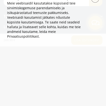
TELLI
Meie veebisaidil kasutatakse küpsiseid teie
sirvimiskogemuse parendamiseks ja
isikupärastatud teenuste pakkumiseks.
TEAVE
Veebisaidi kasutamist jätkates nõustute
küpsiste kasutamisega. Te saate neid seadeid
LISAKS
hallata ja lisateavet selle kohta, kuidas me teie
andmeid kasutame,
leida meie
Privaatsuspoliitikast
.
KATEGOORIAD
269.90 €
LISA OSTUKORVI
2eur.eu veebipood on avatud 24/7
info@2eur.eu
TARTU MNT 7 10145 TALLINN ESTONIA
Telegram
Viber
Whatsapp