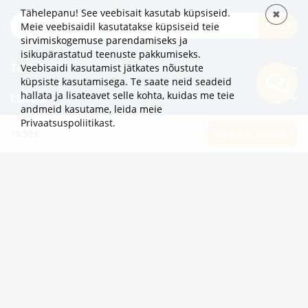
Tähelepanu! See veebisait kasutab küpsiseid.
✖
TELLI
Meie veebisaidil kasutatakse küpsiseid teie
sirvimiskogemuse parendamiseks ja
isikupärastatud teenuste pakkumiseks.
TEAVE
Veebisaidi kasutamist jätkates nõustute
küpsiste kasutamisega. Te saate neid seadeid
hallata ja lisateavet selle kohta, kuidas me teie
LISAKS
andmeid kasutame,
leida meie
Privaatsuspoliitikast
.
KATEGOORIAD
13.50 €
LISA OSTUKORVI
2eur.eu veebipood on avatud 24/7
info@2eur.eu
TARTU MNT 7 10145 TALLINN ESTONIA
Telegram
Viber
Whatsapp