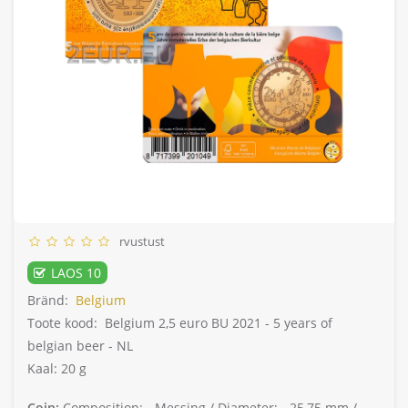
rvustust
LAOS 10
Bränd:
Belgium
Toote kood:
Belgium 2,5 euro BU 2021 - 5 years of
belgian beer - NL
Kaal: 20 g
Coin:
Composition: -
Messing /
Diameter: -
25,75 mm /