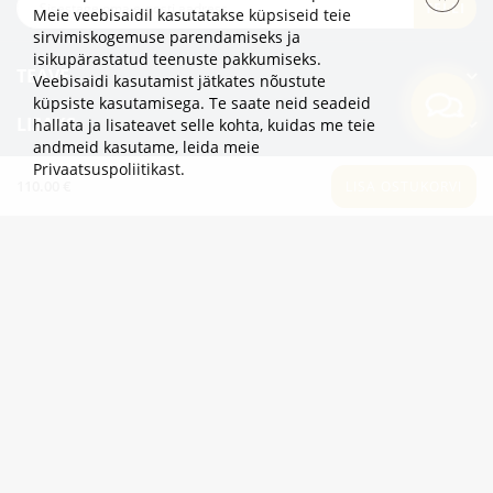
TELLI
Meie veebisaidil kasutatakse küpsiseid teie
sirvimiskogemuse parendamiseks ja
isikupärastatud teenuste pakkumiseks.
TEAVE
Veebisaidi kasutamist jätkates nõustute
küpsiste kasutamisega. Te saate neid seadeid
LISAKS
hallata ja lisateavet selle kohta, kuidas me teie
andmeid kasutame,
leida meie
Privaatsuspoliitikast
.
KATEGOORIAD
110.00 €
LISA OSTUKORVI
2eur.eu veebipood on avatud 24/7
info@2eur.eu
TARTU MNT 7 10145 TALLINN ESTONIA
Telegram
Viber
Whatsapp