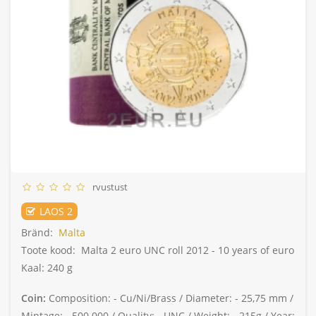
rvustust
LAOS 2
Bränd:
Malta
Toote kood:
Malta 2 euro UNC roll 2012 - 10 years of euro
Kaal: 240 g
Coin:
Composition: -
Cu/Ni/Brass /
Diameter: -
25,75 mm /
Mintage: -
500.000 /
Quality: -
UNC /
Weight: -
215g /
Year: