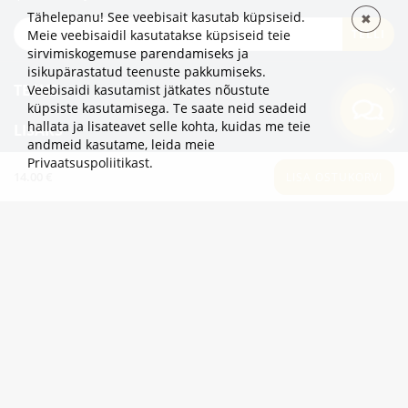
Tähelepanu! See veebisait kasutab küpsiseid.
✖
TELLI
Meie veebisaidil kasutatakse küpsiseid teie
sirvimiskogemuse parendamiseks ja
isikupärastatud teenuste pakkumiseks.
TEAVE
Veebisaidi kasutamist jätkates nõustute
küpsiste kasutamisega. Te saate neid seadeid
hallata ja lisateavet selle kohta, kuidas me teie
LISAKS
andmeid kasutame,
leida meie
Privaatsuspoliitikast
.
KATEGOORIAD
14.00 €
LISA OSTUKORVI
2eur.eu veebipood on avatud 24/7
info@2eur.eu
TARTU MNT 7 10145 TALLINN ESTONIA
Telegram
Viber
Whatsapp