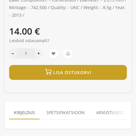
Mintage: -
742.500 /
Quality: -
UNC /
Weight: -
8.5g /
Year:
-
2013 /
14.00 €
Leidsid odavamalt?
LISA OSTUKORVI
KIRJELDUS
SPETSIFIKATSIOON
ARVUSTUSED (0)