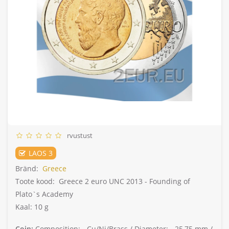
rvustust
LAOS 3
Bränd:
Greece
Toote kood:
Greece 2 euro UNC 2013 - Founding of
Plato`s Academy
Kaal: 10 g
Coin:
Composition: -
Cu/Ni/Brass /
Diameter: -
25,75 mm /