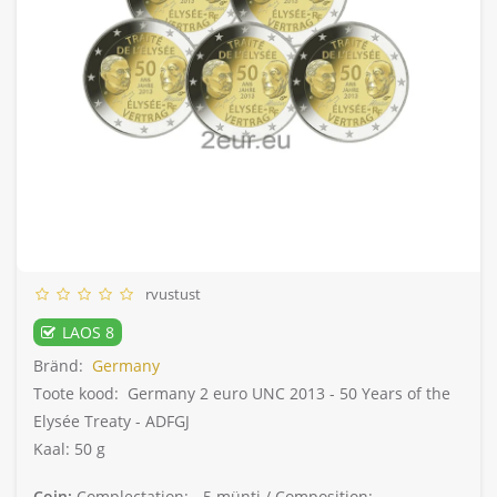
rvustust
LAOS 8
Bränd:
Germany
Toote kood:
Germany 2 euro UNC 2013 - 50 Years of the
Elysée Treaty - ADFGJ
Kaal: 50 g
Coin:
Complectation: -
5 münti /
Composition: -