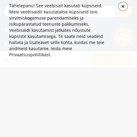
Tähelepanu! See veebisait kasutab küpsiseid.
✖
TELLI
Meie veebisaidil kasutatakse küpsiseid teie
sirvimiskogemuse parendamiseks ja
isikupärastatud teenuste pakkumiseks.
TEAVE
Veebisaidi kasutamist jätkates nõustute
küpsiste kasutamisega. Te saate neid seadeid
hallata ja lisateavet selle kohta, kuidas me teie
LISAKS
andmeid kasutame,
leida meie
Privaatsuspoliitikast
.
KATEGOORIAD
30.00 €
LISA OSTUKORVI
2eur.eu veebipood on avatud 24/7
info@2eur.eu
TARTU MNT 7 10145 TALLINN ESTONIA
Telegram
Viber
Whatsapp