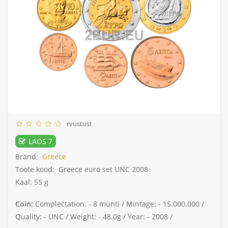
rvustust
LAOS 7
Bränd:
Greece
Toote kood:
Greece euro set UNC 2008
Kaal: 55 g
Coin:
Complectation: -
8 münti /
Mintage: -
15.000.000 /
Quality: -
UNC /
Weight: -
48.0g /
Year: -
2008 /