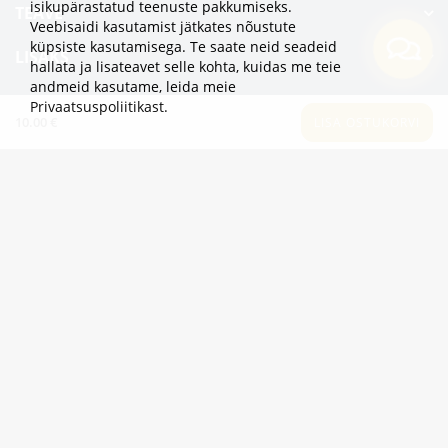
isikupärastatud teenuste pakkumiseks.
TEAVE
Veebisaidi kasutamist jätkates nõustute
küpsiste kasutamisega. Te saate neid seadeid
LISAKS
hallata ja lisateavet selle kohta, kuidas me teie
andmeid kasutame,
leida meie
KATEGOORIAD
Privaatsuspoliitikast
.
10.00 €
LISA OSTUKORVI
2eur.eu veebipood on avatud 24/7
info@2eur.eu
TARTU MNT 7 10145 TALLINN ESTONIA
Telegram
Viber
Whatsapp
2eur.eu © 2024