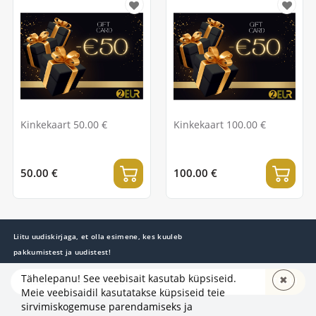
Kinkekaart 50.00 €
Kinkekaart 100.00 €
50.00 €
100.00 €
Liitu uudiskirjaga, et olla esimene, kes kuuleb
pakkumistest ja uudistest!
Tähelepanu! See veebisait kasutab küpsiseid.
✖
TELLI
Meie veebisaidil kasutatakse küpsiseid teie
sirvimiskogemuse parendamiseks ja