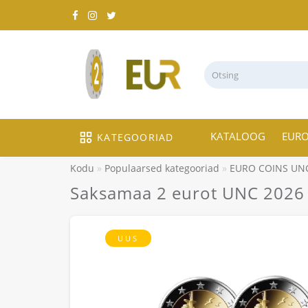
KATALOOG
EUR
KATEGOORIAD
Kodu
Populaarsed kategooriad
EURO COINS UN
Saksamaa 2 eurot UNC 2026
UUS