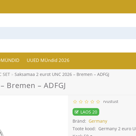
OMÜNDID
UUED MÜndid 2026
C SET
Saksamaa 2 eurot UNC 2026 – Bremen – ADFGJ
 – Bremen – ADFGJ
rvustust
LAOS 20
Bränd:
Germany
Toote kood:
Germany 2 euro U