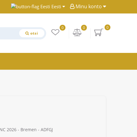
Minu konto
Eesti
0
0
0
otsi
NC 2026 - Bremen - ADFGJ