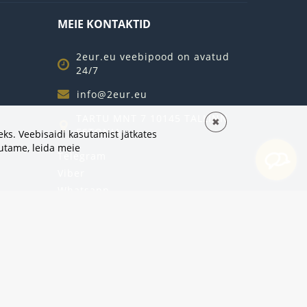
MEIE KONTAKTID
2eur.eu veebipood on avatud
24/7
info@2eur.eu
TARTU MNT 7 10145 TALLINN
✖
ESTONIA
ks. Veebisaidi kasutamist jätkates
sutame,
leida meie
Telegram
Viber
Whatsapp