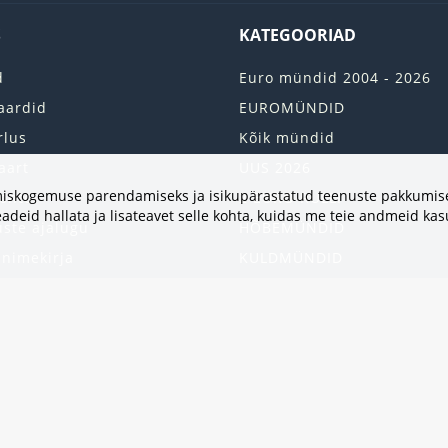
S
KATEGOORIAD
d
Euro mündid 2004 - 2026
aardid
EUROMÜNDID
rlus
Kõik mündid
aart
UUS 2026
vimiskogemuse parendamiseks ja isikupärastatud teenuste pakkumise
onto
2 EURO RULLI
adeid hallata ja lisateavet selle kohta, kuidas me teie andmeid ka
uste ajalugu
HÕBEMÜNDID
 nimekirja
KULDMÜNDID
iri
ALBUMID JA TARVIKUD
kumised
UKRAINA MÜNDID
United States
HEA PAKKUMINE
Kinkekaart
Populaarsed kategooriad