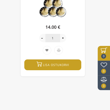
14.00 €
0
LISA OSTUKORVI
0
0