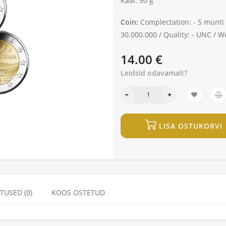
Kaal: 50 g
Coin:
Complectation: -
5 münti
30.000.000 /
Quality: -
UNC /
We
14.00 €
Leidsid odavamalt?
LISA OSTUKORVI
TUSED (0)
KOOS OSTETUD