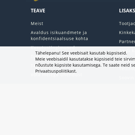
TEAVE
LISAK
Meist
Tootja
Avaldus isikuandmete ja
Kinkek
konfidentsiaalsuse kohta
Partne
Kasutustingimused
Saidi k
Tähelepanu! See veebisait kasutab küpsiseid.
Transpordi tingimused
Meie veebisaidil kasutatakse küpsiseid teie sir
Minu k
nõustute küpsiste kasutamisega. Te saate neid se
Tagastab
Tellim
Privaatsuspoliitikast
.
Võta meiega ühendust
Soovin
Uudisk
Eripak