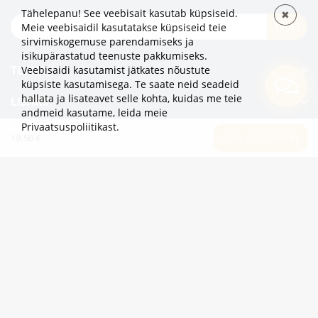
Tähelepanu! See veebisait kasutab küpsiseid.
✖
TELLI
Meie veebisaidil kasutatakse küpsiseid teie
sirvimiskogemuse parendamiseks ja
isikupärastatud teenuste pakkumiseks.
TEAVE
Veebisaidi kasutamist jätkates nõustute
küpsiste kasutamisega. Te saate neid seadeid
hallata ja lisateavet selle kohta, kuidas me teie
LISAKS
andmeid kasutame,
leida meie
Privaatsuspoliitikast
.
KATEGOORIAD
19.50 €
LISA OSTUKORVI
2eur.eu veebipood on avatud 24/7
info@2eur.eu
TARTU MNT 7 10145 TALLINN ESTONIA
Telegram
Viber
Whatsapp