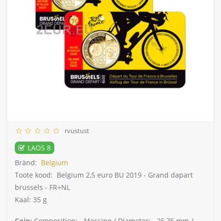
rvustust
LAOS 8
Bränd:
Belgium
Toote kood:
Belgium 2,5 euro BU 2019 - Grand dapart
brussels - FR+NL
Kaal: 35 g
Coin:
Composition: -
Messing /
Diameter: -
25,75 mm /