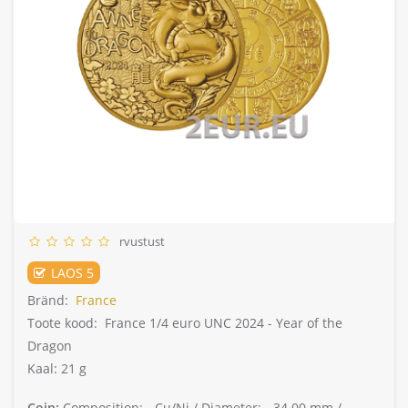
rvustust
LAOS 5
Bränd:
France
Toote kood:
France 1/4 euro UNC 2024 - Year of the
Dragon
Kaal: 21 g
Coin:
Composition: -
Cu/Ni /
Diameter: -
34.00 mm /