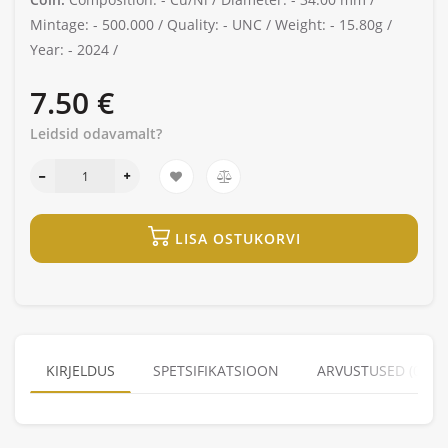
Mintage: -
500.000 /
Quality: -
UNC /
Weight: -
15.80g /
Year: -
2024 /
7.50 €
Leidsid odavamalt?
LISA OSTUKORVI
KIRJELDUS
SPETSIFIKATSIOON
ARVUSTUSED (0)