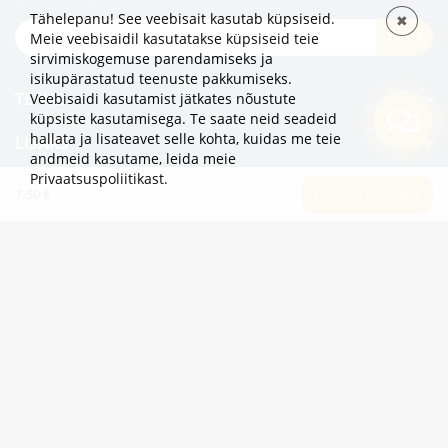
Tähelepanu! See veebisait kasutab küpsiseid.
✖
TELLI
Meie veebisaidil kasutatakse küpsiseid teie
sirvimiskogemuse parendamiseks ja
isikupärastatud teenuste pakkumiseks.
TEAVE
Veebisaidi kasutamist jätkates nõustute
küpsiste kasutamisega. Te saate neid seadeid
hallata ja lisateavet selle kohta, kuidas me teie
LISAKS
andmeid kasutame,
leida meie
Privaatsuspoliitikast
.
KATEGOORIAD
7.50 €
LISA OSTUKORVI
2eur.eu veebipood on avatud 24/7
info@2eur.eu
TARTU MNT 7 10145 TALLINN ESTONIA
Telegram
Viber
Whatsapp