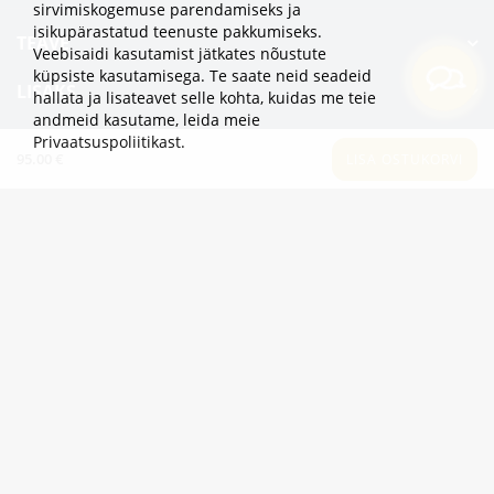
sirvimiskogemuse parendamiseks ja
isikupärastatud teenuste pakkumiseks.
TEAVE
Veebisaidi kasutamist jätkates nõustute
küpsiste kasutamisega. Te saate neid seadeid
LISAKS
hallata ja lisateavet selle kohta, kuidas me teie
andmeid kasutame,
leida meie
KATEGOORIAD
Privaatsuspoliitikast
.
95.00 €
LISA OSTUKORVI
2eur.eu veebipood on avatud 24/7
info@2eur.eu
TARTU MNT 7 10145 TALLINN ESTONIA
Telegram
Viber
Whatsapp