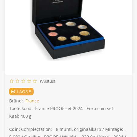
rvustust
LAOS 5
Bränd:
France
Toote kood:
France PROOF set 2024 - Euro coin set
Kaal: 400 g
Coin:
Complectation: -
8 münti, originaalkarp /
Mintage: -
5.000 /
Quality: -
PROOF /
Weight: -
320.0g /
Year: -
2024 /