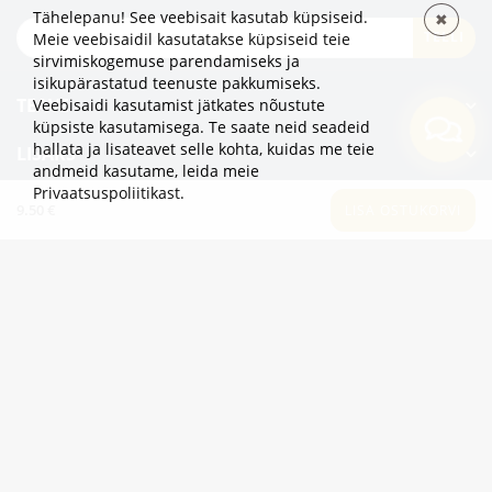
Tähelepanu! See veebisait kasutab küpsiseid.
✖
TELLI
Meie veebisaidil kasutatakse küpsiseid teie
sirvimiskogemuse parendamiseks ja
isikupärastatud teenuste pakkumiseks.
TEAVE
Veebisaidi kasutamist jätkates nõustute
küpsiste kasutamisega. Te saate neid seadeid
hallata ja lisateavet selle kohta, kuidas me teie
LISAKS
andmeid kasutame,
leida meie
Privaatsuspoliitikast
.
KATEGOORIAD
9.50 €
LISA OSTUKORVI
2eur.eu veebipood on avatud 24/7
info@2eur.eu
TARTU MNT 7 10145 TALLINN ESTONIA
Telegram
Viber
Whatsapp