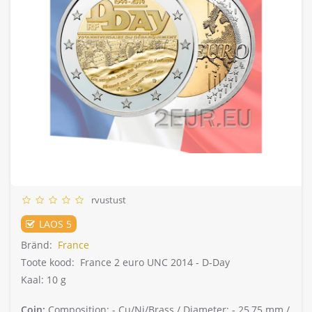
rvustust
LAOS 5
Bränd:
France
Toote kood:
France 2 euro UNC 2014 - D-Day
Kaal: 10 g
Coin:
Composition: -
Cu/Ni/Brass /
Diameter: -
25,75 mm /