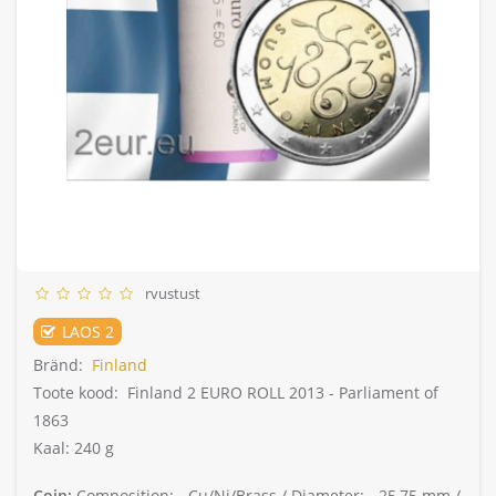
rvustust
LAOS 2
Bränd:
Finland
Toote kood:
Finland 2 EURO ROLL 2013 - Parliament of
1863
Kaal: 240 g
Coin:
Composition: -
Cu/Ni/Brass /
Diameter: -
25,75 mm /