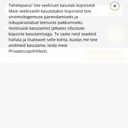
Tähelepanu! See veebisait kasutab küpsiseid.
✖
TELLI
Meie veebisaidil kasutatakse küpsiseid teie
sirvimiskogemuse parendamiseks ja
isikupärastatud teenuste pakkumiseks.
TEAVE
Veebisaidi kasutamist jätkates nõustute
küpsiste kasutamisega. Te saate neid seadeid
hallata ja lisateavet selle kohta, kuidas me teie
LISAKS
andmeid kasutame,
leida meie
Privaatsuspoliitikast
.
KATEGOORIAD
125.00 €
LISA OSTUKORVI
2eur.eu veebipood on avatud 24/7
info@2eur.eu
TARTU MNT 7 10145 TALLINN ESTONIA
Telegram
Viber
Whatsapp