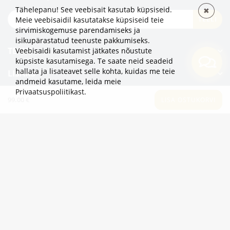
Tähelepanu! See veebisait kasutab küpsiseid.
✖
TELLI
Meie veebisaidil kasutatakse küpsiseid teie
sirvimiskogemuse parendamiseks ja
isikupärastatud teenuste pakkumiseks.
TEAVE
Veebisaidi kasutamist jätkates nõustute
küpsiste kasutamisega. Te saate neid seadeid
hallata ja lisateavet selle kohta, kuidas me teie
LISAKS
andmeid kasutame,
leida meie
Privaatsuspoliitikast
.
KATEGOORIAD
99.00 €
LISA OSTUKORVI
2eur.eu veebipood on avatud 24/7
info@2eur.eu
TARTU MNT 7 10145 TALLINN ESTONIA
Telegram
Viber
Whatsapp