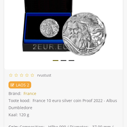
rvustust
LAOS 2
Bränd:
France
Toote kood:
France 10 euro silver coin Proof 2022 - Albus
Dumbledore
Kaal: 120 g
Coin:
Composition: -
Hõbe 999 /
Diameter: -
37.00 mm /