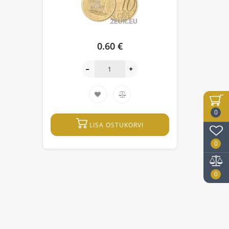
0.60 €
0
LISA OSTUKORVI
0
0