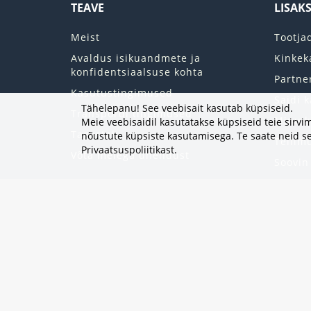
TEAVE
LISAK
Meist
Tootja
Avaldus isikuandmete ja
Kinkek
konfidentsiaalsuse kohta
Partne
Kasutustingimused
Saidi k
Tähelepanu! See veebisait kasutab küpsiseid.
Transpordi tingimused
Minu k
Meie veebisaidil kasutatakse küpsiseid teie sir
Tagastab
nõustute küpsiste kasutamisega. Te saate neid se
Tellim
Privaatsuspoliitikast
.
Võta meiega ühendust
Soovin
Uudisk
Eripak