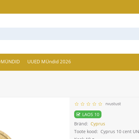
OMÜNDID
UUED MÜndid 2026
rvustust
LAOS 10
Bränd:
Cyprus
Toote kood:
Cyprus 10 cent U