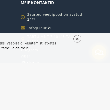
MEIE KONTAKTID
2eur.eu veebipood on avatud
24/7
info@2eur.eu
TARTU MNT 7 10145 TALLINN
✖
ESTONIA
ks. Veebisaidi kasutamist jätkates
sutame,
leida meie
Telegram
Viber
Whatsapp