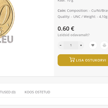
Kaal: 10 g
Coin:
Composition: -
Cu/Ni/Bra
Quality: -
UNC /
Weight: -
4,10g
0.60 €
Leidsid odavamalt?
LISA OSTUKORVI
TUSED (0)
KOOS OSTETUD