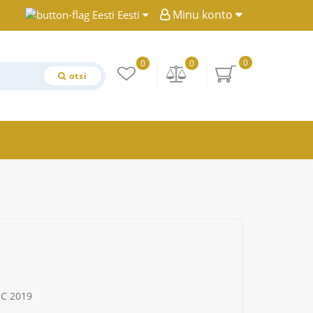
Minu konto
Eesti
0
0
0
otsi
NC 2019