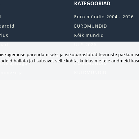
S
KATEGOORIAD
d
Euro mündid 2004 - 2026
aardid
EUROMÜNDID
rlus
Kõik mündid
aart
UUS 2026
onto
2 EURO RULLI
vimiskogemuse parendamiseks ja isikupärastatud teenuste pakkumise
adeid hallata ja lisateavet selle kohta, kuidas me teie andmeid ka
uste ajalugu
HÕBEMÜNDID
 nimekirja
KULDMÜNDID
iri
ALBUMID JA TARVIKUD
kumised
UKRAINA MÜNDID
United States
HEA PAKKUMINE
Kinkekaart
Populaarsed kategooriad