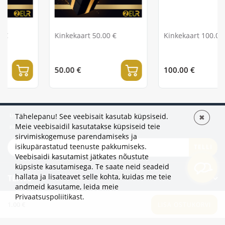
Kinkekaart 50.00 €
Kinkekaart 100.00 €
50.00 €
100.00 €
Liitu uudiskirjaga, et olla esimene, kes kuuleb
Tähelepanu! See veebisait kasutab küpsiseid.
✖
Meie veebisaidil kasutatakse küpsiseid teie
pakkumistest ja uudistest!
sirvimiskogemuse parendamiseks ja
isikupärastatud teenuste pakkumiseks.
TELLI
Veebisaidi kasutamist jätkates nõustute
küpsiste kasutamisega. Te saate neid seadeid
hallata ja lisateavet selle kohta, kuidas me teie
TEAVE
andmeid kasutame,
leida meie
Privaatsuspoliitikast
.
LISAKS
1.00 €
LISA OSTUKORVI
KATEGOORIAD