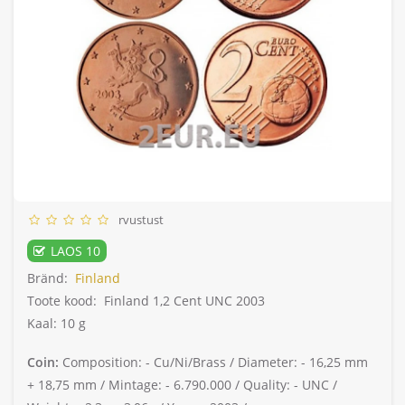
rvustust
LAOS 10
Bränd:
Finland
Toote kood:
Finland 1,2 Cent UNC 2003
Kaal: 10 g
Coin:
Composition: -
Cu/Ni/Brass /
Diameter: -
16,25 mm
+ 18,75 mm /
Mintage: -
6.790.000 /
Quality: -
UNC /