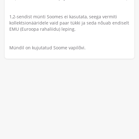
1,2-sendist münti Soomes ei kasutata, seega vermiti
kollektsionääridele vaid paar tükki ja seda nõuab endiselt
EMU (Euroopa rahaliidu) leping.
Mündil on kujutatud Soome vapilõvi.