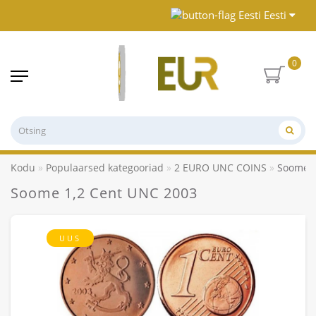
Eesti
0
Kodu
Populaarsed kategooriad
2 EURO UNC COINS
Soome 1
Soome 1,2 Cent UNC 2003
UUS