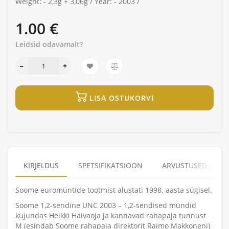
Weight: -
2,3g + 3,06g /
Year: -
2003 /
1.00 €
Leidsid odavamalt?
LISA OSTUKORVI
KIRJELDUS
SPETSIFIKATSIOON
ARVUSTUSED (0)
Soome euromüntide tootmist alustati 1998. aasta sügisel.
Soome 1,2-sendine UNC 2003 – 1,2-sendised mündid
kujundas Heikki Haivaoja ja kannavad rahapaja tunnust
M (esindab Soome rahapaja direktorit Raimo Makkoneni)