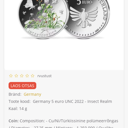
rvustust
LAOS OTSAS
Bränd:
Germany
Toote kood:
Germany 5 euro UNC 2022 - Insect Realm
Kaal: 14 g
Coin:
Composition: -
Cu/Ni/Türkiissinine polümeerrõngas
/
Diameter: -
27,25 mm /
Mintage: -
1.250.000 /
Quality: -