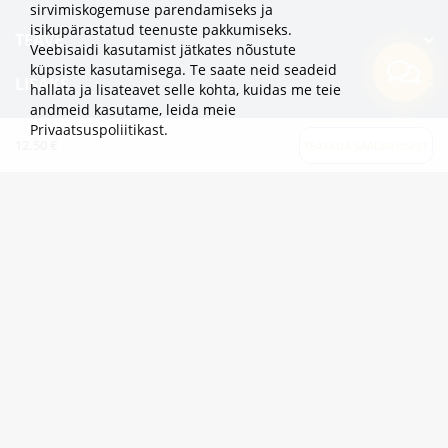
sirvimiskogemuse parendamiseks ja
isikupärastatud teenuste pakkumiseks.
TEAVE
Veebisaidi kasutamist jätkates nõustute
küpsiste kasutamisega. Te saate neid seadeid
LISAKS
hallata ja lisateavet selle kohta, kuidas me teie
andmeid kasutame,
leida meie
KATEGOORIAD
Privaatsuspoliitikast
.
12.50 €
TEATADA SAADAVUSEST
2eur.eu veebipood on avatud 24/7
info@2eur.eu
TARTU MNT 7 10145 TALLINN ESTONIA
Telegram
Viber
Whatsapp