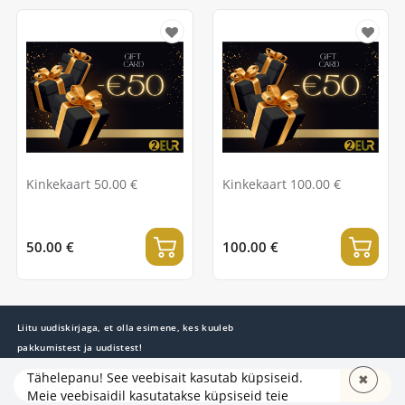
Kinkekaart 50.00 €
Kinkekaart 100.00 €
50.00 €
100.00 €
Liitu uudiskirjaga, et olla esimene, kes kuuleb
pakkumistest ja uudistest!
Tähelepanu! See veebisait kasutab küpsiseid.
✖
TELLI
Meie veebisaidil kasutatakse küpsiseid teie