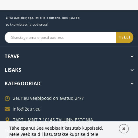
Liitu uudiskirjaga, et olla esimene, kes kuuleb
pakkumistest ja uudistest!
TELLI
TEAVE
LISAKS
KATEGOORIAD
2eur.eu veebipood on avatud 24/7
info@2eur.eu
TARTU MNT 7 10145 TALLINN ESTONIA
Tähelepanu! See veebisait kasutab küpsiseid.
✖
Telegram
Meie veebisaidil kasutatakse küpsiseid teie