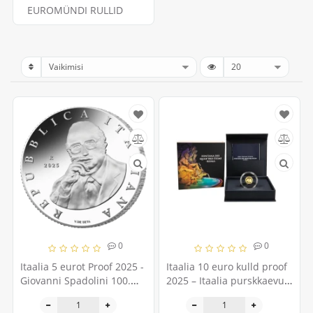
EUROMÜNDI RULLID
0
0
Itaalia 5 eurot Proof 2025 -
Itaalia 10 euro kulld proof
Giovanni Spadolini 100.
2025 – Itaalia purskkaevud
sünniaastapäev
- Fontana dei Quattro
Fiumi – Rooma