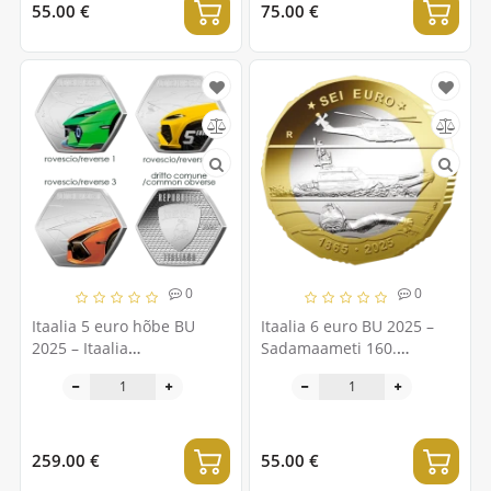
55.00 €
75.00 €
0
0
Itaalia 5 euro hõbe BU
Itaalia 6 euro BU 2025 –
2025 – Itaalia
Sadamaameti 160.
ekstsellentsid –
aastapäev - rannavalve
Lamborghini autod –
Triptühhon
259.00 €
55.00 €