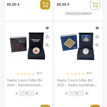
80.00 €
80.00 €
Hetkel pole saadaval
0
0
Itaalia 5 euro hõbe BU
Itaalia 3 euro hõbe BU
2025 – Naistevastase
2025 – Itaalia Autoklubi
vägivalla vastu
ACI asutamise 120.
aastapäev