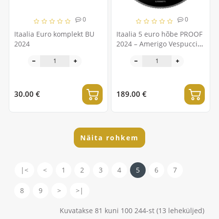
0
0
Itaalia Euro komplekt BU
Itaalia 5 euro hõbe PROOF
2024
2024 – Amerigo Vespucci
laeva ümber maailma
2023-2025
30.00 €
189.00 €
Näita rohkem
|<
<
1
2
3
4
5
6
7
8
9
>
>|
Kuvatakse 81 kuni 100 244-st (13 leheküljed)