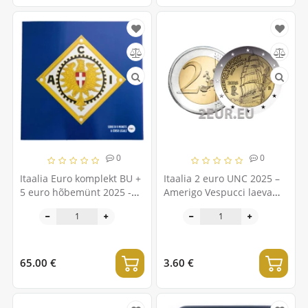
0
0
Itaalia Euro komplekt BU +
Itaalia 2 euro UNC 2025 –
5 euro hõbemünt 2025 -
Amerigo Vespucci laeva
Autoklubi 120. aastapäev
reis
65.00 €
3.60 €