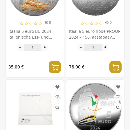
0
0
Itaalia 5 euro BU 2024 –
Itaalia 5 euro hõbe PROOF
Italienische Ess- und
2024 – 150. aastapäev
Weinkultur - Vinsanto ja
Guglielmo Marconi sünnist
Cantucci – Toscana
ja 100 aastat esimesest
raadiosaatest Itaalias
35.00 €
78.00 €