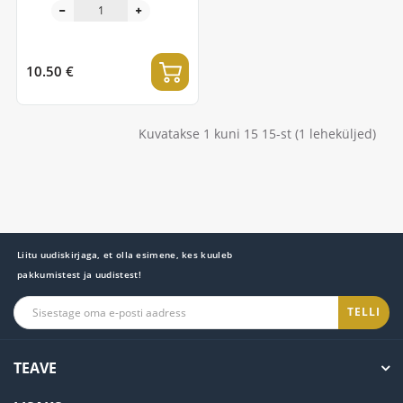
10.50 €
Kuvatakse 1 kuni 15 15-st (1 leheküljed)
Liitu uudiskirjaga, et olla esimene, kes kuuleb
pakkumistest ja uudistest!
TELLI
TEAVE