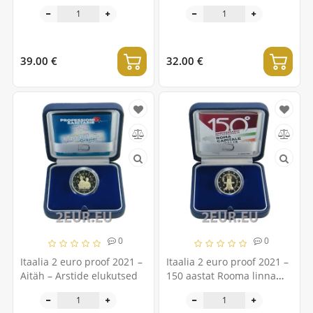
Borsellino 30. surma-
asutamise 170. aastapäev
aastapäev
39.00 €
32.00 €
0
0
Itaalia 2 euro proof 2021 –
Itaalia 2 euro proof 2021 –
Aitäh – Arstide elukutsed
150 aastat Rooma linna
kuulutamisest Itaalia
pealinnaks