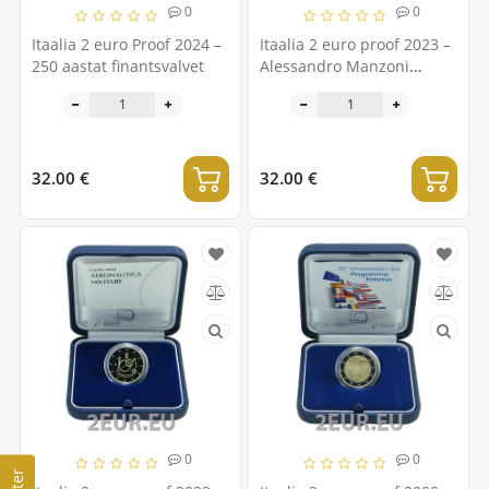
0
0
Itaalia 2 euro Proof 2024 –
Itaalia 2 euro proof 2023 –
250 aastat finantsvalvet
Alessandro Manzoni
surma 150. aastapäev
32.00 €
32.00 €
0
0
Filter