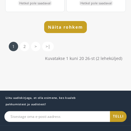
Hetkel pole saadaval
Hetkel pole saadaval
Näita rohkem
1
2
>
>|
Kuvatakse 1 kuni 20 26-st (2 leheküljed)
Liitu uudiskirjaga, et olla esimene, kes kuuleb
pakkumistest ja uudistest!
TELLI