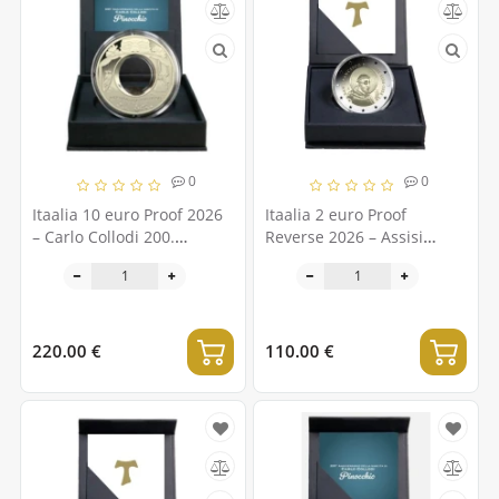
0
0
Itaalia 10 euro Proof 2026
Itaalia 2 euro Proof
– Carlo Collodi 200.
Reverse 2026 – Assisi
sünniaastapäev
Franciscuse 800. surma-
aastapäev
220.00 €
110.00 €