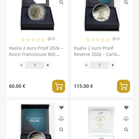
0
0
Itaalia 2 euro Proof 2026 –
Itaalia 2 euro Proof
Assisi Franciscuse 800.
Reverse 2026 – Carlo
surma-aastapäev
Collodi 200.
sünniaastapäev
60.00 €
115.00 €