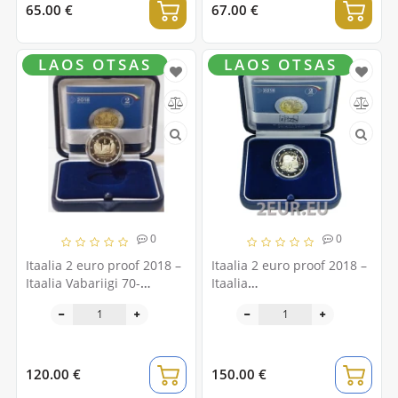
65.00 €
67.00 €
LAOS OTSAS
LAOS OTSAS
0
0
Itaalia 2 euro proof 2018 –
Itaalia 2 euro proof 2018 –
Itaalia Vabariigi 70-
Itaalia
aastane põhiseadus
tervishoiuministeeriumi
asutamise 60. aastapäev
1958
120.00 €
150.00 €