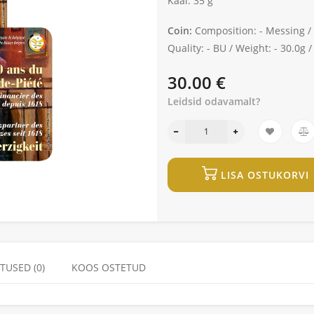
Kaal: 35 g
Coin:
Composition: -
Messing /
Quality: -
BU /
Weight: -
30.0g 
30.00 €
Leidsid odavamalt?
LISA OSTUKORVI
TUSED (0)
KOOS OSTETUD