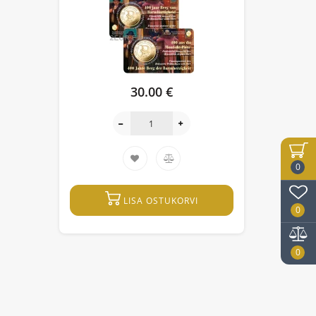
30.00 €
0
LISA OSTUKORVI
0
0