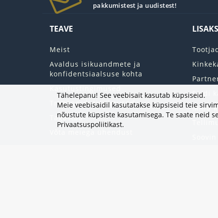
pakkumistest ja uudistest!
TEAVE
LISAK
Meist
Tootja
Avaldus isikuandmete ja
Kinkek
konfidentsiaalsuse kohta
Partne
Kasutustingimused
Saidi k
Tähelepanu! See veebisait kasutab küpsiseid.
Transpordi tingimused
Meie veebisaidil kasutatakse küpsiseid teie sir
Minu k
nõustute küpsiste kasutamisega. Te saate neid se
Tagastab
Tellim
Privaatsuspoliitikast
.
Võta meiega ühendust
Soovin
Uudisk
Eripak