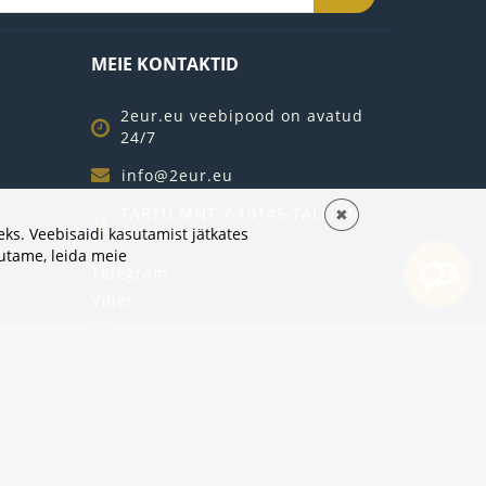
MEIE KONTAKTID
2eur.eu veebipood on avatud
24/7
info@2eur.eu
TARTU MNT 7 10145 TALLINN
✖
ks. Veebisaidi kasutamist jätkates
ESTONIA
sutame,
leida meie
Telegram
Viber
Whatsapp