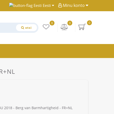
Minu konto
Eesti
0
0
0
otsi
FR+NL
BU 2018 - Berg van Barmhartigheid - FR+NL