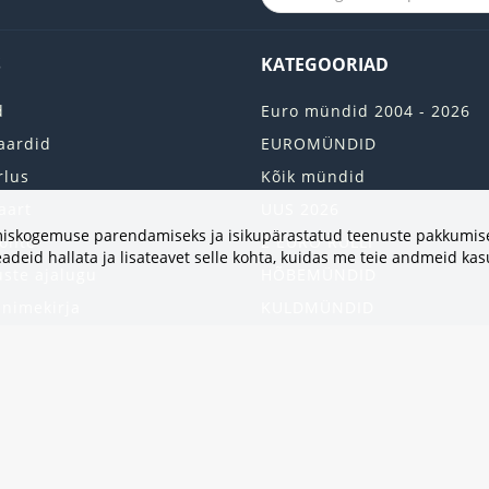
S
KATEGOORIAD
d
Euro mündid 2004 - 2026
aardid
EUROMÜNDID
rlus
Kõik mündid
aart
UUS 2026
vimiskogemuse parendamiseks ja isikupärastatud teenuste pakkumise
onto
2 EURO RULLI
adeid hallata ja lisateavet selle kohta, kuidas me teie andmeid ka
uste ajalugu
HÕBEMÜNDID
 nimekirja
KULDMÜNDID
iri
ALBUMID JA TARVIKUD
kumised
UKRAINA MÜNDID
United States
HEA PAKKUMINE
Kinkekaart