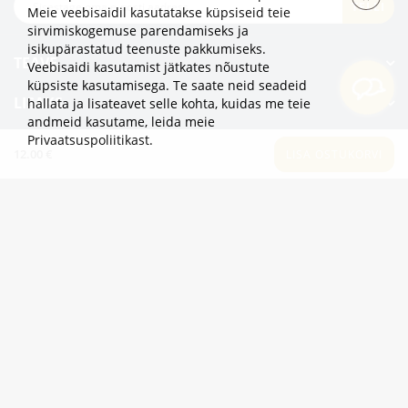
TELLI
Meie veebisaidil kasutatakse küpsiseid teie
sirvimiskogemuse parendamiseks ja
isikupärastatud teenuste pakkumiseks.
TEAVE
Veebisaidi kasutamist jätkates nõustute
küpsiste kasutamisega. Te saate neid seadeid
LISAKS
hallata ja lisateavet selle kohta, kuidas me teie
andmeid kasutame,
leida meie
Privaatsuspoliitikast
.
KATEGOORIAD
12.00 €
LISA OSTUKORVI
2eur.eu veebipood on avatud 24/7
info@2eur.eu
TARTU MNT 7 10145 TALLINN ESTONIA
Telegram
Viber
Whatsapp