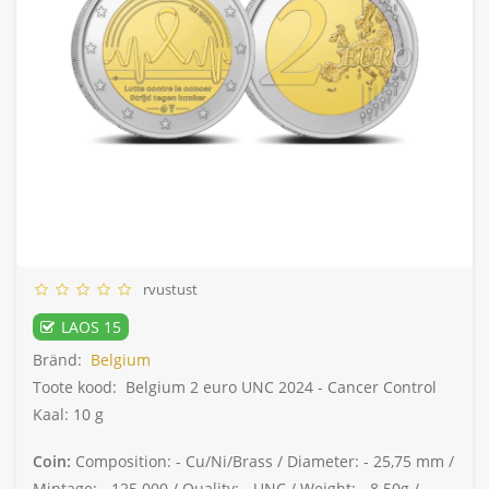
rvustust
LAOS 15
Bränd:
Belgium
Toote kood:
Belgium 2 euro UNC 2024 - Cancer Control
Kaal: 10 g
Coin:
Composition: -
Cu/Ni/Brass /
Diameter: -
25,75 mm /
Mintage: -
125.000 /
Quality: -
UNC /
Weight: -
8.50g /