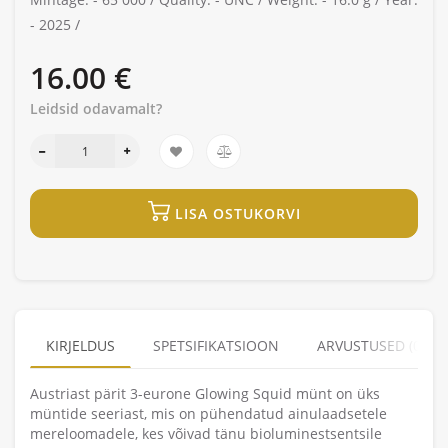
-
2025 /
16.00 €
Leidsid odavamalt?
LISA OSTUKORVI
KIRJELDUS
SPETSIFIKATSIOON
ARVUSTUSED (0)
Austriast pärit 3-eurone Glowing Squid münt on üks
müntide seeriast, mis on pühendatud ainulaadsetele
mereloomadele, kes võivad tänu bioluminestsentsile