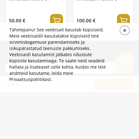
50.00 €
100.00 €
Tähelepanu! See veebisait kasutab küpsiseid.
✖
Meie veebisaidil kasutatakse küpsiseid teie
sirvimiskogemuse parendamiseks ja
isikupärastatud teenuste pakkumiseks.
Liitu uudiskirjaga, et olla esimene, kes kuuleb
Veebisaidi kasutamist jätkates nõustute
pakkumistest ja uudistest!
küpsiste kasutamisega. Te saate neid seadeid
hallata ja lisateavet selle kohta, kuidas me teie
TELLI
andmeid kasutame,
leida meie
Privaatsuspoliitikast
.
16.00 €
LISA OSTUKORVI
TEAVE
LISAKS
KATEGOORIAD
2eur.eu veebipood on avatud 24/7