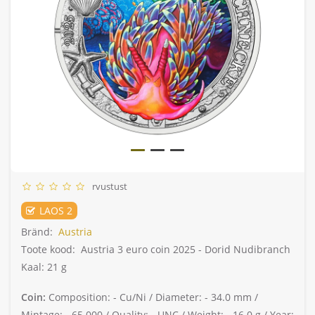
rvustust
LAOS 2
Bränd:
Austria
Toote kood:
Austria 3 euro coin 2025 - Dorid Nudibranch
Kaal: 21 g
Coin:
Composition: -
Cu/Ni /
Diameter: -
34.0 mm /
Mintage: -
65 000 /
Quality: -
UNC /
Weight: -
16.0 g /
Year: