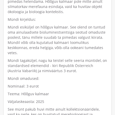
pimedas helendama. Hõõguv kalmaar pole mitte ainult
silmatorkav merefauna esindaja, vaid ka huvitav objekt
ökoloogia ja bioloogia kontekstis.
Mündi kirjeldus:
Mündi esiküljel on hõõguv kalmaar. See olend on tuntud
oma ainulaadsete bioluminestsentsiga seotud omaduste
poolest, tänu millele suudab ta pimedas valgust kiirata.
Mündil võib olla kujutatud kalmaari loomulikus
keskkonnas, ereda helgiga, võib-olla ookeani tumedates
vetes.
Mündi tagaküljel, nagu ka teistel selle seeria müntidel, on
standardsed elemendid - kiri Republik Österreich
(Austria Vabariik) ja nimiväärtus 3 eurot.
Mündi omadused:
Nominaal: 3 eurot
Teema: Hõõguv kalmaar
Väljalaskeaasta: 2025
See münt pakub huvi mitte ainult kollektsionääridele,
vaid ka neile, kes on huvitatud merebioloogiast ja