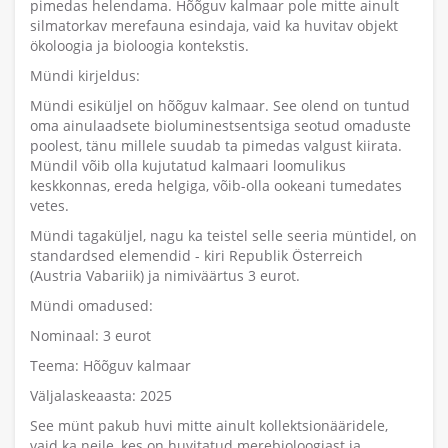
pimedas helendama. Hõõguv kalmaar pole mitte ainult
silmatorkav merefauna esindaja, vaid ka huvitav objekt
ökoloogia ja bioloogia kontekstis.
Mündi kirjeldus:
Mündi esiküljel on hõõguv kalmaar. See olend on tuntud
oma ainulaadsete bioluminestsentsiga seotud omaduste
poolest, tänu millele suudab ta pimedas valgust kiirata.
Mündil võib olla kujutatud kalmaari loomulikus
keskkonnas, ereda helgiga, võib-olla ookeani tumedates
vetes.
Mündi tagaküljel, nagu ka teistel selle seeria müntidel, on
standardsed elemendid - kiri Republik Österreich
(Austria Vabariik) ja nimiväärtus 3 eurot.
Mündi omadused:
Nominaal: 3 eurot
Teema: Hõõguv kalmaar
Väljalaskeaasta: 2025
See münt pakub huvi mitte ainult kollektsionääridele,
vaid ka neile, kes on huvitatud merebioloogiast ja