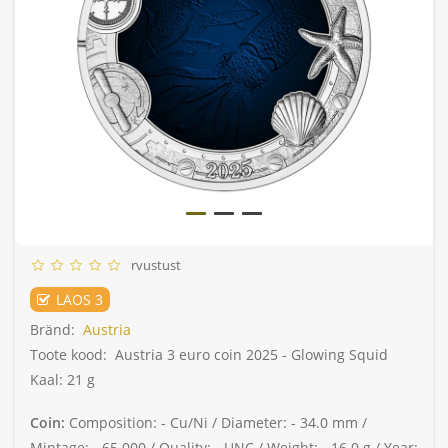
rvustust
LAOS 3
Bränd:
Austria
Toote kood:
Austria 3 euro coin 2025 - Glowing Squid
Kaal: 21 g
Coin:
Composition: -
Cu/Ni /
Diameter: -
34.0 mm /
Mintage: -
65 000 /
Quality: -
UNC /
Weight: -
16.0 g /
Year: