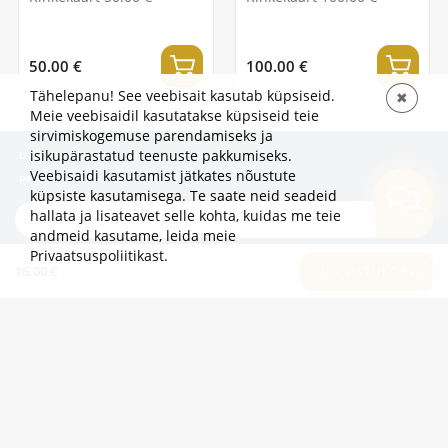
50.00 €
100.00 €
Tähelepanu! See veebisait kasutab küpsiseid.
✖
Meie veebisaidil kasutatakse küpsiseid teie
sirvimiskogemuse parendamiseks ja
isikupärastatud teenuste pakkumiseks.
Liitu uudiskirjaga, et olla esimene, kes kuuleb
Veebisaidi kasutamist jätkates nõustute
pakkumistest ja uudistest!
küpsiste kasutamisega. Te saate neid seadeid
hallata ja lisateavet selle kohta, kuidas me teie
TELLI
andmeid kasutame,
leida meie
Privaatsuspoliitikast
.
16.00 €
LISA OSTUKORVI
TEAVE
LISAKS
KATEGOORIAD
2eur.eu veebipood on avatud 24/7