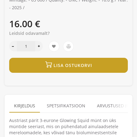
-
2025 /
16.00 €
Leidsid odavamalt?
LISA OSTUKORVI
KIRJELDUS
SPETSIFIKATSIOON
ARVUSTUSED (0)
Austriast pärit 3-eurone Glowing Squid münt on üks
müntide seeriast, mis on pühendatud ainulaadsetele
mereloomadele, kes võivad tänu bioluminestsentsile