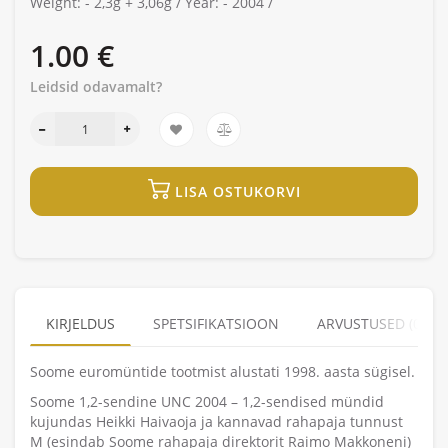
Weight: -
2,3g + 3,06g /
Year: -
2004 /
1.00 €
Leidsid odavamalt?
LISA OSTUKORVI
KIRJELDUS
SPETSIFIKATSIOON
ARVUSTUSED (0)
Soome euromüntide tootmist alustati 1998. aasta sügisel.
Soome 1,2-sendine UNC 2004 – 1,2-sendised mündid
kujundas Heikki Haivaoja ja kannavad rahapaja tunnust
M (esindab Soome rahapaja direktorit Raimo Makkoneni)