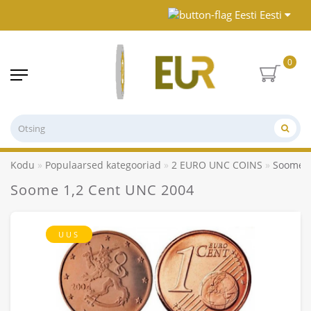
Eesti
0
Kodu
Populaarsed kategooriad
2 EURO UNC COINS
Soome 1
Soome 1,2 Cent UNC 2004
UUS