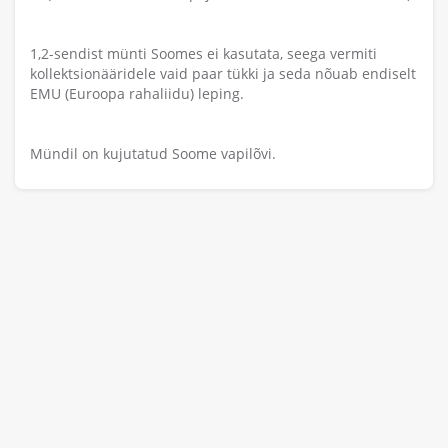
1,2-sendist münti Soomes ei kasutata, seega vermiti
kollektsionääridele vaid paar tükki ja seda nõuab endiselt
EMU (Euroopa rahaliidu) leping.
Mündil on kujutatud Soome vapilõvi.