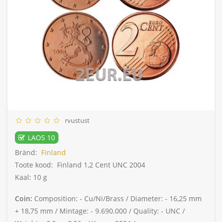
rvustust
LAOS 10
Bränd:
Finland
Toote kood:
Finland 1,2 Cent UNC 2004
Kaal: 10 g
Coin:
Composition: -
Cu/Ni/Brass /
Diameter: -
16,25 mm
+ 18,75 mm /
Mintage: -
9.690.000 /
Quality: -
UNC /