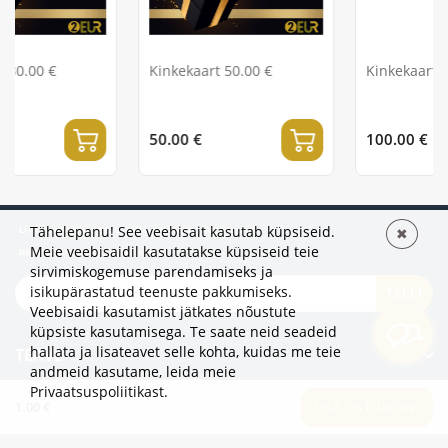
Kinkekaart 50.00 €
Kinkekaart 100.00 €
50.00 €
100.00 €
Liitu uudiskirjaga, et olla esimene, kes kuuleb
Tähelepanu! See veebisait kasutab küpsiseid.
✖
Meie veebisaidil kasutatakse küpsiseid teie
pakkumistest ja uudistest!
sirvimiskogemuse parendamiseks ja
isikupärastatud teenuste pakkumiseks.
TELLI
Veebisaidi kasutamist jätkates nõustute
küpsiste kasutamisega. Te saate neid seadeid
hallata ja lisateavet selle kohta, kuidas me teie
TEAVE
andmeid kasutame,
leida meie
Privaatsuspoliitikast
.
LISAKS
1.00 €
LISA OSTUKORVI
KATEGOORIAD