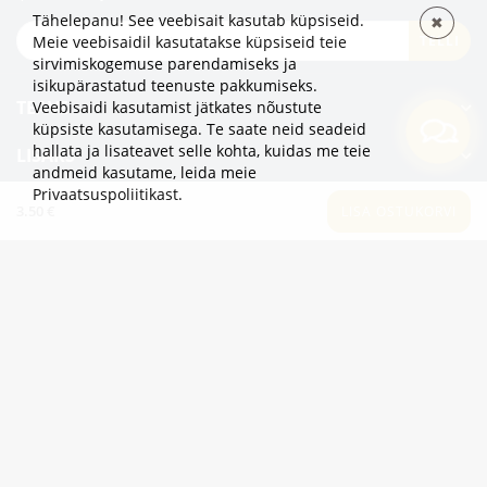
Tähelepanu! See veebisait kasutab küpsiseid.
✖
TELLI
Meie veebisaidil kasutatakse küpsiseid teie
sirvimiskogemuse parendamiseks ja
isikupärastatud teenuste pakkumiseks.
TEAVE
Veebisaidi kasutamist jätkates nõustute
küpsiste kasutamisega. Te saate neid seadeid
hallata ja lisateavet selle kohta, kuidas me teie
LISAKS
andmeid kasutame,
leida meie
Privaatsuspoliitikast
.
KATEGOORIAD
3.50 €
LISA OSTUKORVI
2eur.eu veebipood on avatud 24/7
info@2eur.eu
TARTU MNT 7 10145 TALLINN ESTONIA
Telegram
Viber
Whatsapp