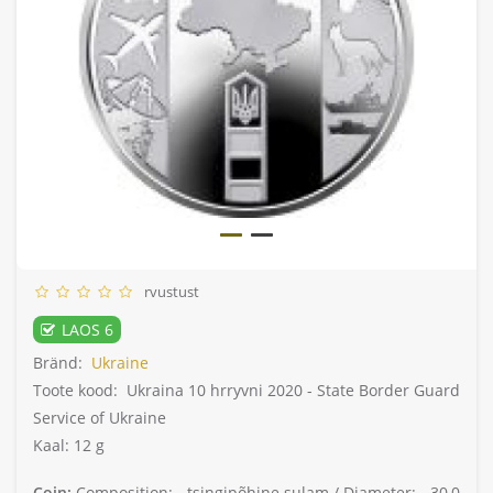
rvustust
LAOS 6
Bränd:
Ukraine
Toote kood:
Ukraina 10 hrryvni 2020 - State Border Guard
Service of Ukraine
Kaal: 12 g
Coin:
Composition: -
tsingipõhine sulam /
Diameter: -
30,0