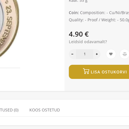
Kaal: 55 g
Coin:
Composition: -
Cu/Ni/Bra
Quality: -
Proof /
Weight: -
50.0g
4.90 €
Leidsid odavamalt?
LISA OSTUKORVI
TUSED (0)
KOOS OSTETUD