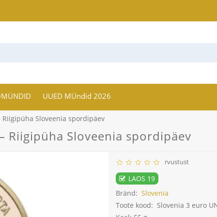
OMÜNDID
UUED MÜndid 2026
 Riigipüha Sloveenia spordipäev
– Riigipüha Sloveenia spordipäev
rvustust
LAOS 19
Bränd:
Slovenia
Toote kood:
Slovenia 3 euro U