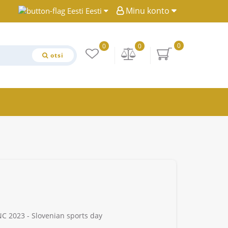
Minu konto
Eesti
0
0
0
otsi
NC 2023 - Slovenian sports day