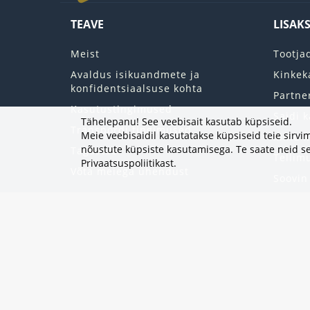
TEAVE
LISAK
Meist
Tootja
Avaldus isikuandmete ja
Kinkek
konfidentsiaalsuse kohta
Partne
Kasutustingimused
Saidi k
Tähelepanu! See veebisait kasutab küpsiseid.
Transpordi tingimused
Meie veebisaidil kasutatakse küpsiseid teie sir
Minu k
nõustute küpsiste kasutamisega. Te saate neid se
Tagastab
Tellim
Privaatsuspoliitikast
.
Võta meiega ühendust
Soovin
Uudisk
Eripak