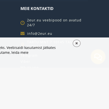
MEIE KONTAKTID
2eur.eu veebipood on avatud
24/7
info@2eur.eu
TARTU MNT 7 10145 TALLINN
✖
ESTONIA
ks. Veebisaidi kasutamist jätkates
sutame,
leida meie
Telegram
Viber
Whatsapp