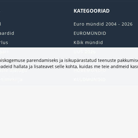
S
KATEGOORIAD
d
Euro mündid 2004 - 2026
aardid
EUROMÜNDID
rlus
Kõik mündid
aart
UUS 2026
vimiskogemuse parendamiseks ja isikupärastatud teenuste pakkumise
onto
2 EURO RULLI
adeid hallata ja lisateavet selle kohta, kuidas me teie andmeid ka
uste ajalugu
HÕBEMÜNDID
 nimekirja
KULDMÜNDID
iri
ALBUMID JA TARVIKUD
kumised
UKRAINA MÜNDID
United States
HEA PAKKUMINE
Kinkekaart
Populaarsed kategooriad