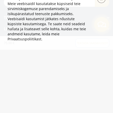
TELLI
Meie veebisaidil kasutatakse küpsiseid teie
sirvimiskogemuse parendamiseks ja
isikupärastatud teenuste pakkumiseks.
TEAVE
Veebisaidi kasutamist jätkates nõustute
küpsiste kasutamisega. Te saate neid seadeid
LISAKS
hallata ja lisateavet selle kohta, kuidas me teie
andmeid kasutame,
leida meie
Privaatsuspoliitikast
.
KATEGOORIAD
75.00 €
TEATADA SAADAVUSEST
2eur.eu veebipood on avatud 24/7
info@2eur.eu
TARTU MNT 7 10145 TALLINN ESTONIA
Telegram
Viber
Whatsapp