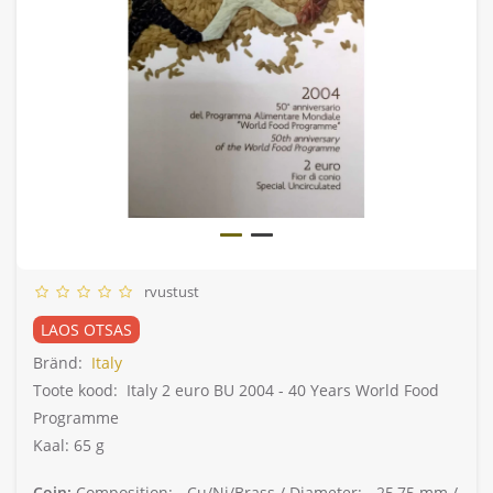
rvustust
LAOS OTSAS
Bränd:
Italy
Toote kood:
Italy 2 euro BU 2004 - 40 Years World Food
Programme
Kaal: 65 g
Coin:
Composition: -
Cu/Ni/Brass /
Diameter: -
25,75 mm /