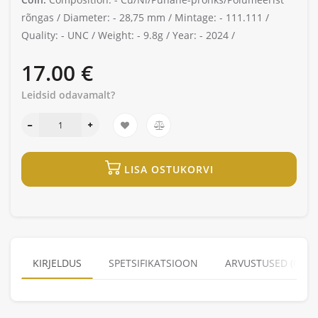
rõngas /
Diameter: -
28,75 mm /
Mintage: -
111.111 /
Quality: -
UNC /
Weight: -
9.8g /
Year: -
2024 /
17.00 €
Leidsid odavamalt?
LISA OSTUKORVI
KIRJELDUS
SPETSIFIKATSIOON
ARVUSTUSED (0)