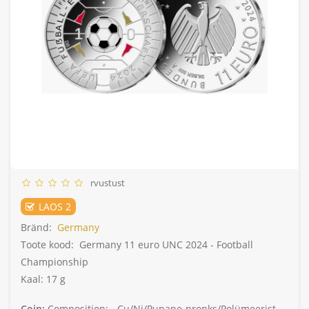
rvustust
LAOS 2
Bränd:
Germany
Toote kood:
Germany 11 euro UNC 2024 - Football
Championship
Kaal: 17 g
Coin:
Composition: -
Cu/Ni/Punane-pronks/Polümeerist