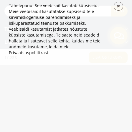
Tähelepanu! See veebisait kasutab küpsiseid.
✖
TELLI
Meie veebisaidil kasutatakse küpsiseid teie
sirvimiskogemuse parendamiseks ja
isikupärastatud teenuste pakkumiseks.
TEAVE
Veebisaidi kasutamist jätkates nõustute
küpsiste kasutamisega. Te saate neid seadeid
hallata ja lisateavet selle kohta, kuidas me teie
LISAKS
andmeid kasutame,
leida meie
Privaatsuspoliitikast
.
KATEGOORIAD
17.00 €
LISA OSTUKORVI
2eur.eu veebipood on avatud 24/7
info@2eur.eu
TARTU MNT 7 10145 TALLINN ESTONIA
Telegram
Viber
Whatsapp