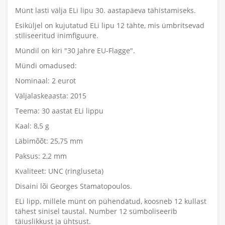
Münt lasti välja ELi lipu 30. aastapäeva tähistamiseks.
Esiküljel on kujutatud ELi lipu 12 tähte, mis ümbritsevad
stiliseeritud inimfiguure.
Mündil on kiri "30 Jahre EU-Flagge".
Mündi omadused:
Nominaal: 2 eurot
Väljalaskeaasta: 2015
Teema: 30 aastat ELi lippu
Kaal: 8,5 g
Läbimõõt: 25,75 mm
Paksus: 2,2 mm
Kvaliteet: UNC (ringluseta)
Disaini lõi Georges Stamatopoulos.
ELi lipp, millele münt on pühendatud, koosneb 12 kullast
tähest sinisel taustal. Number 12 sümboliseerib
täiuslikkust ja ühtsust.