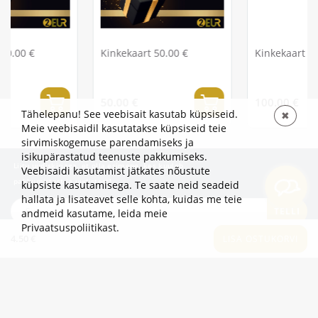
Kinkekaart 50.00 €
Kinkekaart 100.00 €
50.00 €
100.00 €
Tähelepanu! See veebisait kasutab küpsiseid.
✖
Meie veebisaidil kasutatakse küpsiseid teie
sirvimiskogemuse parendamiseks ja
isikupärastatud teenuste pakkumiseks.
Liitu uudiskirjaga, et olla esimene, kes kuuleb
Veebisaidi kasutamist jätkates nõustute
pakkumistest ja uudistest!
küpsiste kasutamisega. Te saate neid seadeid
hallata ja lisateavet selle kohta, kuidas me teie
TELLI
andmeid kasutame,
leida meie
Privaatsuspoliitikast
.
4.50 €
LISA OSTUKORVI
TEAVE
LISAKS
KATEGOORIAD