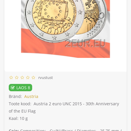
rvustust
LAOS 8
Bränd:
Austria
Toote kood:
Austria 2 euro UNC 2015 - 30th Anniversary
of the EU Flag
Kaal: 10 g
Coin:
Composition: -
Cu/Ni/Brass /
Diameter: -
25,75 mm /