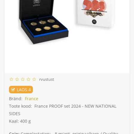
rvustust
LAOS 4
Bränd:
France
Toote kood:
France PROOF set 2024 - NEW NATIONAL
SIDES
Kaal: 400 g
Coin:
Complectation: -
8 münti, originaalkarp /
Quality: -