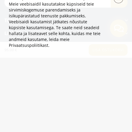
TELLI
Meie veebisaidil kasutatakse küpsiseid teie
sirvimiskogemuse parendamiseks ja
isikupärastatud teenuste pakkumiseks.
TEAVE
Veebisaidi kasutamist jätkates nõustute
küpsiste kasutamisega. Te saate neid seadeid
LISAKS
hallata ja lisateavet selle kohta, kuidas me teie
andmeid kasutame,
leida meie
Privaatsuspoliitikast
.
KATEGOORIAD
95.00 €
LISA OSTUKORVI
2eur.eu veebipood on avatud 24/7
info@2eur.eu
TARTU MNT 7 10145 TALLINN ESTONIA
Telegram
Viber
Whatsapp