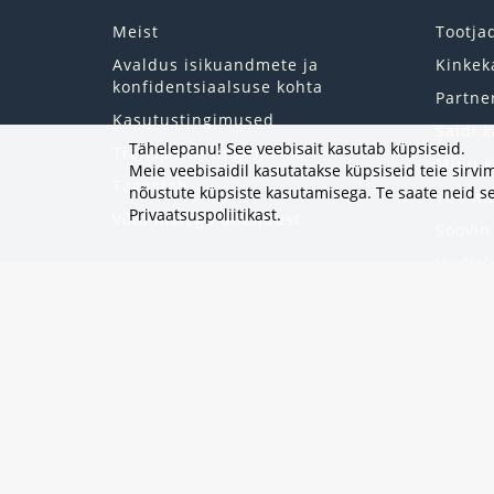
Meist
Tootja
Avaldus isikuandmete ja
Kinkek
konfidentsiaalsuse kohta
Partne
Kasutustingimused
Saidi k
Tähelepanu! See veebisait kasutab küpsiseid.
Transpordi tingimused
Minu k
Meie veebisaidil kasutatakse küpsiseid teie sir
Tagastab
nõustute küpsiste kasutamisega. Te saate neid se
Tellim
Privaatsuspoliitikast
.
Võta meiega ühendust
Soovin
Uudisk
Eripak