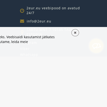
2eur.eu veebipood on avatud
24/7
info@2eur.eu
TARTU MNT 7 10145 TALLINN
✖
ESTONIA
ks. Veebisaidi kasutamist jätkates
sutame,
leida meie
Telegram
Viber
Whatsapp