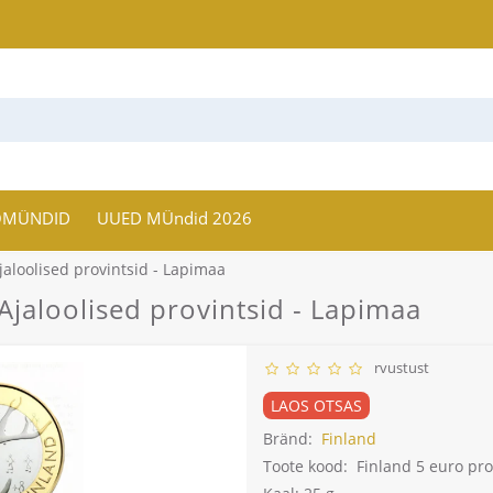
OMÜNDID
UUED MÜndid 2026
jaloolised provintsid - Lapimaa
jaloolised provintsid - Lapimaa
rvustust
LAOS OTSAS
Bränd:
Finland
Toote kood:
Finland 5 euro pro