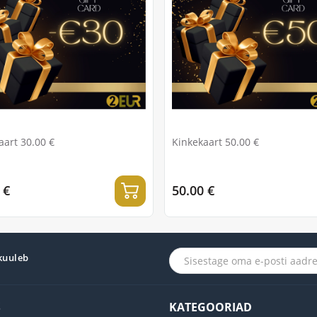
aart 30.00 €
Kinkekaart 50.00 €
 €
50.00 €
 kuuleb
S
KATEGOORIAD