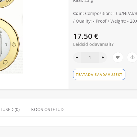
Kaal: 25 g
Coin:
Composition: -
Cu/Ni/Al/
/
Quality: -
Proof /
Weight: -
20.
17.50 €
Leidsid odavamalt?
TEATADA SAADAVUSEST
TUSED (0)
KOOS OSTETUD