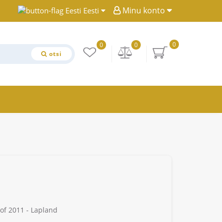
Minu konto
Eesti
0
0
0
otsi
of 2011 - Lapland