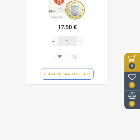
17.50 €
0
TEATADA SAADAVUSEST
0
0