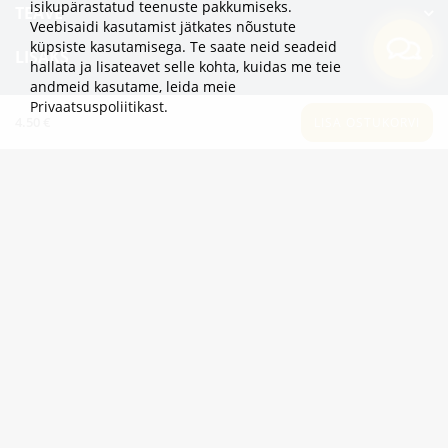
isikupärastatud teenuste pakkumiseks.
TEAVE
Veebisaidi kasutamist jätkates nõustute
küpsiste kasutamisega. Te saate neid seadeid
LISAKS
hallata ja lisateavet selle kohta, kuidas me teie
andmeid kasutame,
leida meie
KATEGOORIAD
Privaatsuspoliitikast
.
4.50 €
LISA OSTUKORVI
2eur.eu veebipood on avatud 24/7
info@2eur.eu
TARTU MNT 7 10145 TALLINN ESTONIA
Telegram
Viber
Whatsapp
2eur.eu © 2024