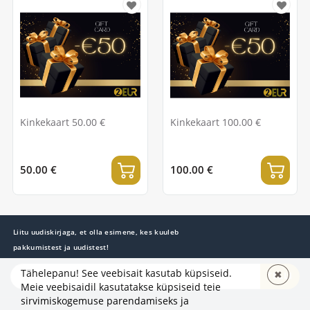
Kinkekaart 50.00 €
Kinkekaart 100.00 €
50.00 €
100.00 €
Liitu uudiskirjaga, et olla esimene, kes kuuleb
pakkumistest ja uudistest!
Tähelepanu! See veebisait kasutab küpsiseid.
✖
TELLI
Meie veebisaidil kasutatakse küpsiseid teie
sirvimiskogemuse parendamiseks ja