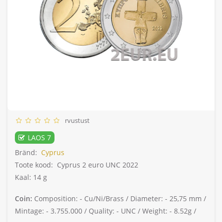
rvustust
LAOS 7
Bränd:
Cyprus
Toote kood:
Cyprus 2 euro UNC 2022
Kaal: 14 g
Coin:
Composition: -
Cu/Ni/Brass /
Diameter: -
25,75 mm /
Mintage: -
3.755.000 /
Quality: -
UNC /
Weight: -
8.52g /