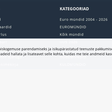
S
KATEGOORIAD
d
Euro mündid 2004 - 2026
aardid
EUROMÜNDID
rlus
Kõik mündid
aart
UUS 2026
vimiskogemuse parendamiseks ja isikupärastatud teenuste pakkumise
onto
2 EURO RULLI
adeid hallata ja lisateavet selle kohta, kuidas me teie andmeid ka
uste ajalugu
HÕBEMÜNDID
 nimekirja
KULDMÜNDID
iri
ALBUMID JA TARVIKUD
kumised
UKRAINA MÜNDID
United States
HEA PAKKUMINE
Kinkekaart
Populaarsed kategooriad