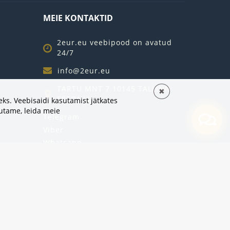
MEIE KONTAKTID
2eur.eu veebipood on avatud
24/7
info@2eur.eu
TARTU MNT 7 10145 TALLINN
✖
ESTONIA
ks. Veebisaidi kasutamist jätkates
sutame,
leida meie
Telegram
Viber
Whatsapp