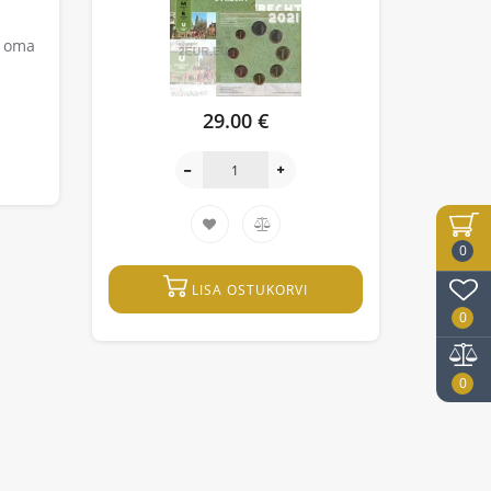
s oma
29.00 €
0
LISA OSTUKORVI
0
0