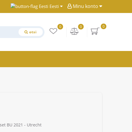
Minu konto
Eesti
0
0
0
otsi
set BU 2021 - Utrecht