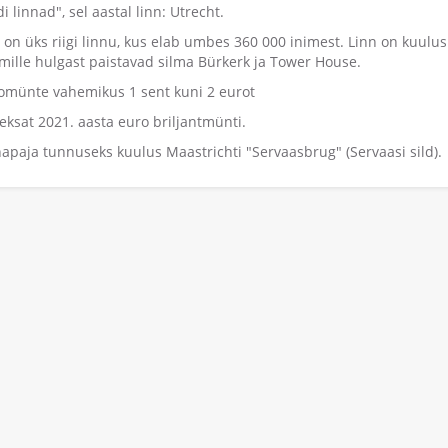
 linnad", sel aastal linn: Utrecht.
, on üks riigi linnu, kus elab umbes 360 000 inimest. Linn on kuulu
, mille hulgast paistavad silma Bürkerk ja Tower House.
romünte vahemikus 1 sent kuni 2 eurot
eksat 2021. aasta euro briljantmünti.
apaja tunnuseks kuulus Maastrichti "Servaasbrug" (Servaasi sild).