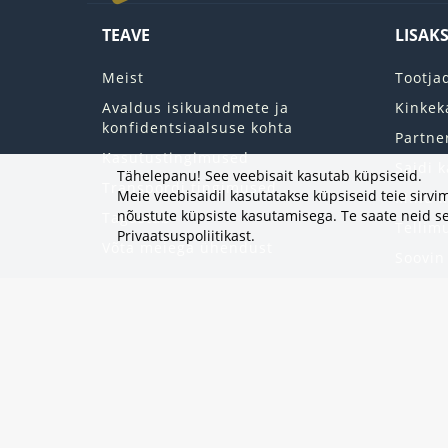
TEAVE
LISAK
Meist
Tootja
Avaldus isikuandmete ja
Kinkek
konfidentsiaalsuse kohta
Partne
Kasutustingimused
Saidi k
Tähelepanu! See veebisait kasutab küpsiseid.
Transpordi tingimused
Meie veebisaidil kasutatakse küpsiseid teie sir
Minu k
nõustute küpsiste kasutamisega. Te saate neid se
Tagastab
Tellim
Privaatsuspoliitikast
.
Võta meiega ühendust
Soovin
Uudisk
Eripak