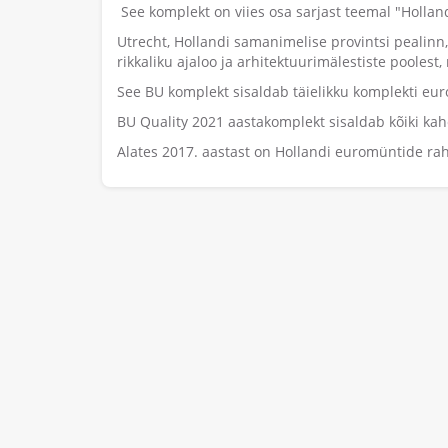
See komplekt on viies osa sarjast teemal "Hollandi
Utrecht, Hollandi samanimelise provintsi pealinn
rikkaliku ajaloo ja arhitektuurimälestiste poolest
See BU komplekt sisaldab täielikku komplekti eu
BU Quality 2021 aastakomplekt sisaldab kõiki kah
Alates 2017. aastast on Hollandi euromüntide rah