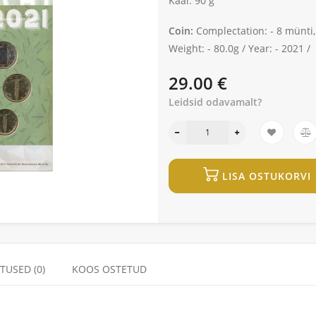
Kaal: 90 g
Coin:
Complectation: -
8 münti,
Weight: -
80.0g /
Year: -
2021 /
29.00 €
Leidsid odavamalt?
LISA OSTUKORVI
TUSED (0)
KOOS OSTETUD