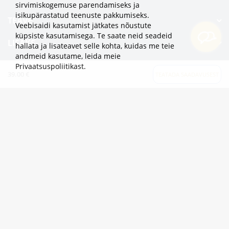
sirvimiskogemuse parendamiseks ja
isikupärastatud teenuste pakkumiseks.
TEAVE
Veebisaidi kasutamist jätkates nõustute
küpsiste kasutamisega. Te saate neid seadeid
LISAKS
hallata ja lisateavet selle kohta, kuidas me teie
andmeid kasutame,
leida meie
KATEGOORIAD
Privaatsuspoliitikast
.
39.00 €
TEATADA SAADAVUSEST
2eur.eu veebipood on avatud 24/7
info@2eur.eu
TARTU MNT 7 10145 TALLINN ESTONIA
Telegram
Viber
Whatsapp