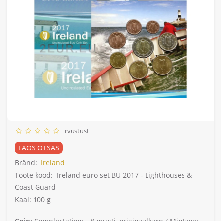
rvustust
LAOS OTSAS
Bränd:
Ireland
Toote kood:
Ireland euro set BU 2017 - Lighthouses &
Coast Guard
Kaal: 100 g
Coin:
Complectation: -
8 münti, originaalkarp /
Mintage: -