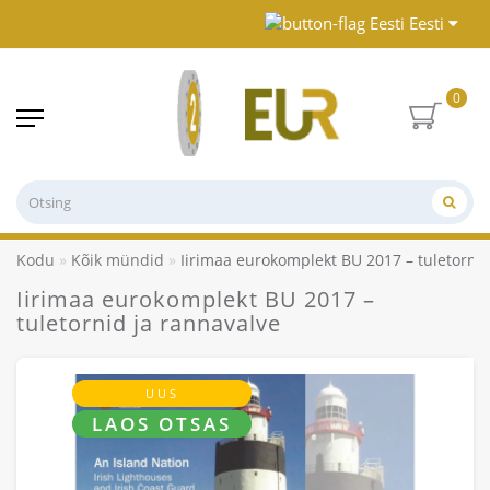
Eesti
0
Kodu
Kõik mündid
Iirimaa eurokomplekt BU 2017 – tuletornid
Iirimaa eurokomplekt BU 2017 –
tuletornid ja rannavalve
UUS
LAOS OTSAS