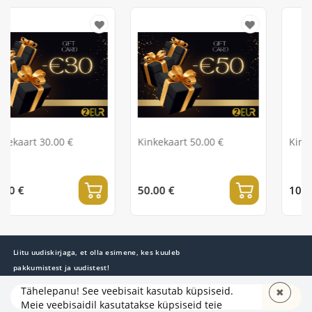
Kinkekaart 50.00 €
Kinkekaart 100.00 €
50.00 €
100.00 €
Liitu uudiskirjaga, et olla esimene, kes kuuleb
pakkumistest ja uudistest!
Tähelepanu! See veebisait kasutab küpsiseid.
✖
TELLI
Meie veebisaidil kasutatakse küpsiseid teie