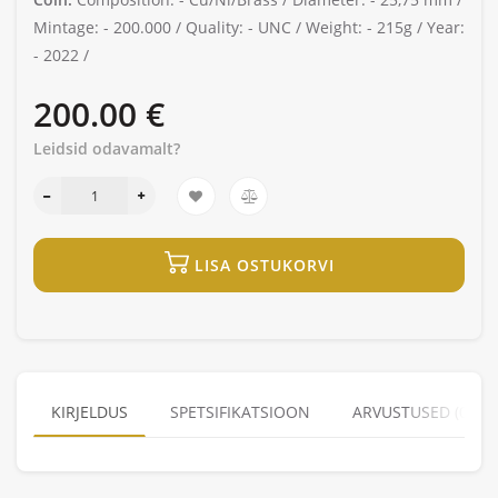
Mintage: -
200.000 /
Quality: -
UNC /
Weight: -
215g /
Year:
-
2022 /
200.00 €
Leidsid odavamalt?
LISA OSTUKORVI
KIRJELDUS
SPETSIFIKATSIOON
ARVUSTUSED (0)