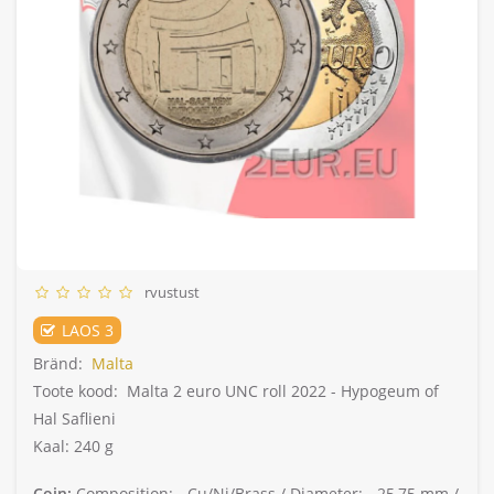
rvustust
LAOS 3
Bränd:
Malta
Toote kood:
Malta 2 euro UNC roll 2022 - Hypogeum of
Hal Saflieni
Kaal: 240 g
Coin:
Composition: -
Cu/Ni/Brass /
Diameter: -
25,75 mm /