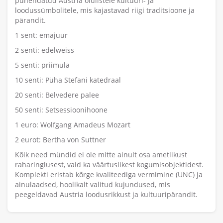
pühendatud Austria olulistele kultuuri- ja
loodussümbolitele, mis kajastavad riigi traditsioone ja
pärandit.
1 sent: emajuur
2 senti: edelweiss
5 senti: priimula
10 senti: Püha Stefani katedraal
20 senti: Belvedere palee
50 senti: Setsessioonihoone
1 euro: Wolfgang Amadeus Mozart
2 eurot: Bertha von Suttner
Kõik need mündid ei ole mitte ainult osa ametlikust
raharinglusest, vaid ka väärtuslikest kogumisobjektidest.
Komplekti eristab kõrge kvaliteediga vermimine (UNC) ja
ainulaadsed, hoolikalt valitud kujundused, mis
peegeldavad Austria loodusrikkust ja kultuuripärandit.