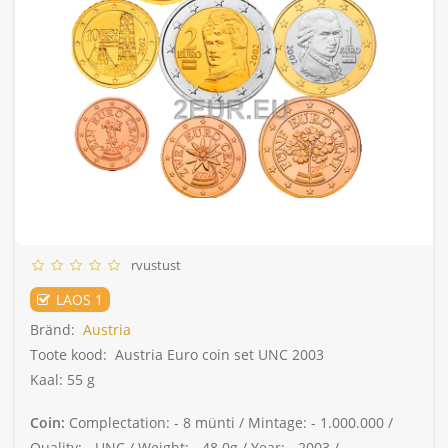
rvustust
LAOS 1
Bränd:
Austria
Toote kood:
Austria Euro coin set UNC 2003
Kaal: 55 g
Coin:
Complectation: -
8 münti /
Mintage: -
1.000.000 /
Quality: -
UNC /
Weight: -
48.0g /
Year: -
2003 /