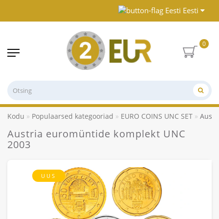
Eesti
0
Kodu
Populaarsed kategooriad
EURO COINS UNC SET
Austr
Austria euromüntide komplekt UNC
2003
UUS