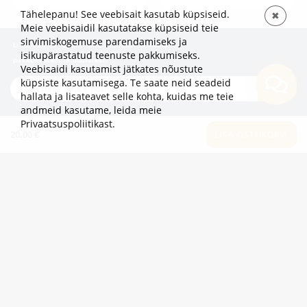
Tähelepanu! See veebisait kasutab küpsiseid.
✖
Meie veebisaidil kasutatakse küpsiseid teie
sirvimiskogemuse parendamiseks ja
Liitu uudiskirjaga, et olla esimene, kes kuuleb
isikupärastatud teenuste pakkumiseks.
pakkumistest ja uudistest!
Veebisaidi kasutamist jätkates nõustute
küpsiste kasutamisega. Te saate neid seadeid
TELLI
hallata ja lisateavet selle kohta, kuidas me teie
andmeid kasutame,
leida meie
Privaatsuspoliitikast
.
TEAVE
20.00 €
LISA OSTUKORVI
LISAKS
KATEGOORIAD
2eur.eu veebipood on avatud 24/7
info@2eur.eu
TARTU MNT 7 10145 TALLINN ESTONIA
Telegram