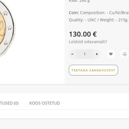
Kaal: 240 g
Coin:
Composition: -
Cu/Ni/Bra
Quality: -
UNC /
Weight: -
215g 
130.00 €
Leidsid odavamalt?
TEATADA SAADAVUSEST
TUSED (0)
KOOS OSTETUD