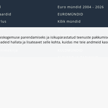
d
Euro mündid 2004 - 2026
aardid
EUROMÜNDID
rlus
Kõik mündid
aart
UUS 2026
onto
2 EURO RULLI
vimiskogemuse parendamiseks ja isikupärastatud teenuste pakkumise
adeid hallata ja lisateavet selle kohta, kuidas me teie andmeid ka
uste ajalugu
HÕBEMÜNDID
 nimekirja
KULDMÜNDID
iri
ALBUMID JA TARVIKUD
kumised
UKRAINA MÜNDID
United States
HEA PAKKUMINE
Kinkekaart
Populaarsed kategooriad