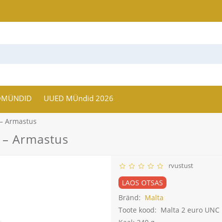
OMÜNDID
UUED MÜndid 2026
 – Armastus
6 – Armastus
rvustust
LAOS OTSAS
Bränd:
Malta
Toote kood:
Malta 2 euro UNC r