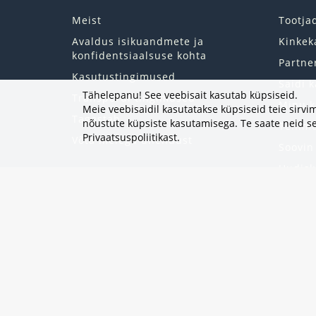
Meist
Tootja
Avaldus isikuandmete ja
Kinkek
konfidentsiaalsuse kohta
Partne
Kasutustingimused
Saidi k
Tähelepanu! See veebisait kasutab küpsiseid.
Transpordi tingimused
Minu k
Meie veebisaidil kasutatakse küpsiseid teie sir
Tagastab
nõustute küpsiste kasutamisega. Te saate neid se
Tellim
Privaatsuspoliitikast
.
Võta meiega ühendust
Soovin
Uudisk
Eripak