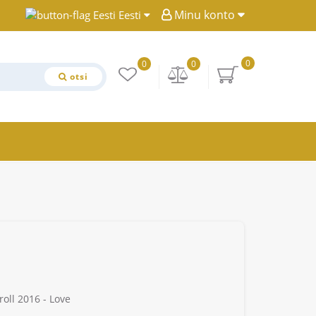
Minu konto
Eesti
0
0
0
otsi
oll 2016 - Love