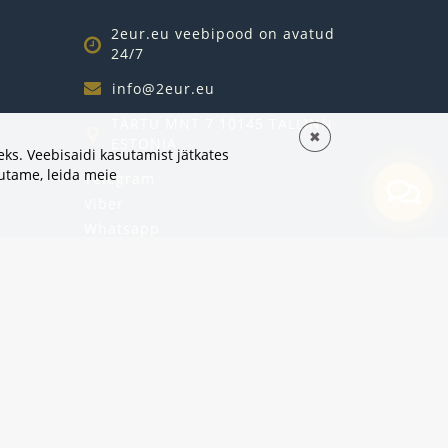
2eur.eu veebipood on avatud
24/7
info@2eur.eu
TARTU MNT 7 10145 TALLINN
✖
ESTONIA
ks. Veebisaidi kasutamist jätkates
sutame,
leida meie
Telegram
Viber
Whatsapp