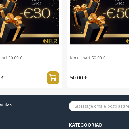
aart 30.00 €
Kinkekaart 50.00 €
 €
50.00 €
 kuuleb
S
KATEGOORIAD