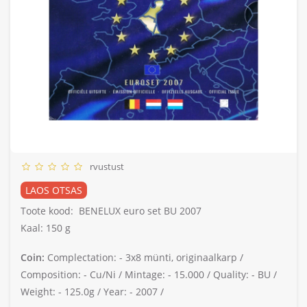
rvustust
LAOS OTSAS
Toote kood:
BENELUX euro set BU 2007
Kaal: 150 g
Coin:
Complectation: -
3x8 münti, originaalkarp /
Composition: -
Cu/Ni /
Mintage: -
15.000 /
Quality: -
BU /
Weight: -
125.0g /
Year: -
2007 /