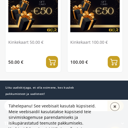
Kinkekaart 50.00 €
Kinkekaart 100.00 €
50.00 €
100.00 €
Liitu uudiskirjaga, et olla esimene, kes kuuleb
pakkumistest ja uudistest!
Tähelepanu! See veebisait kasutab küpsiseid.
TELLI
✖
Meie veebisaidil kasutatakse küpsiseid teie
sirvimiskogemuse parendamiseks ja
isikupärastatud teenuste pakkumiseks.
TEAVE