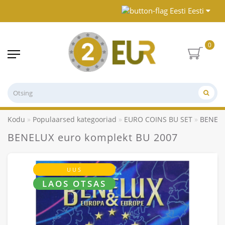
Eesti
0
Kodu
Populaarsed kategooriad
EURO COINS BU SET
BENELU
BENELUX euro komplekt BU 2007
UUS
LAOS OTSAS