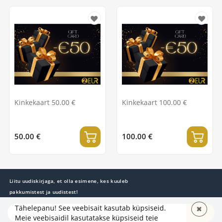
Kinkekaart 50.00 €
Kinkekaart 100.00 €
50.00 €
100.00 €
Liitu uudiskirjaga, et olla esimene, kes kuuleb
pakkumistest ja uudistest!
Tähelepanu! See veebisait kasutab küpsiseid.
✖
TELLI
Meie veebisaidil kasutatakse küpsiseid teie