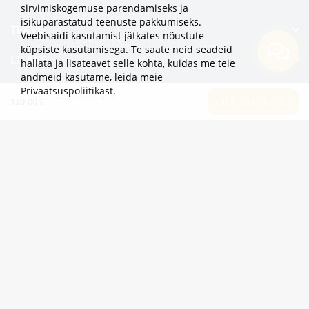
sirvimiskogemuse parendamiseks ja
isikupärastatud teenuste pakkumiseks.
TEAVE
Veebisaidi kasutamist jätkates nõustute
küpsiste kasutamisega. Te saate neid seadeid
LISAKS
hallata ja lisateavet selle kohta, kuidas me teie
andmeid kasutame,
leida meie
KATEGOORIAD
Privaatsuspoliitikast
.
120.00 €
LISA OSTUKORVI
2eur.eu veebipood on avatud 24/7
info@2eur.eu
TARTU MNT 7 10145 TALLINN ESTONIA
Telegram
Viber
Whatsapp