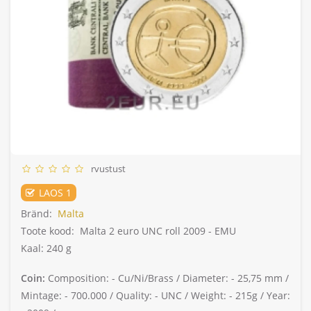
rvustust
LAOS 1
Bränd:
Malta
Toote kood:
Malta 2 euro UNC roll 2009 - EMU
Kaal: 240 g
Coin:
Composition: -
Cu/Ni/Brass /
Diameter: -
25,75 mm /
Mintage: -
700.000 /
Quality: -
UNC /
Weight: -
215g /
Year: