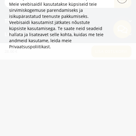
TELLI
Meie veebisaidil kasutatakse küpsiseid teie
sirvimiskogemuse parendamiseks ja
isikupärastatud teenuste pakkumiseks.
TEAVE
Veebisaidi kasutamist jätkates nõustute
küpsiste kasutamisega. Te saate neid seadeid
LISAKS
hallata ja lisateavet selle kohta, kuidas me teie
andmeid kasutame,
leida meie
Privaatsuspoliitikast
.
KATEGOORIAD
28.00 €
LISA OSTUKORVI
2eur.eu veebipood on avatud 24/7
info@2eur.eu
TARTU MNT 7 10145 TALLINN ESTONIA
Telegram
Viber
Whatsapp