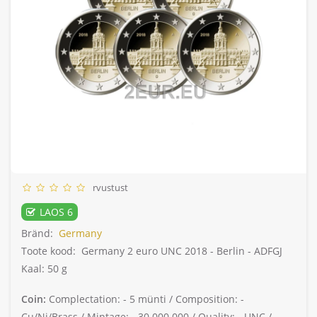
rvustust
LAOS 6
Bränd:
Germany
Toote kood:
Germany 2 euro UNC 2018 - Berlin - ADFGJ
Kaal: 50 g
Coin:
Complectation: -
5 münti /
Composition: -
Cu/Ni/Brass /
Mintage: -
30.000.000 /
Quality: -
UNC /