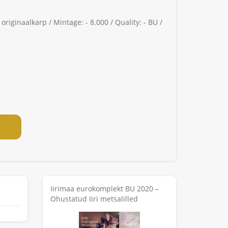
 originaalkarp /
Mintage: -
8.000 /
Quality: -
BU /
Iirimaa eurokomplekt BU 2020 –
Ohustatud Iiri metsalilled