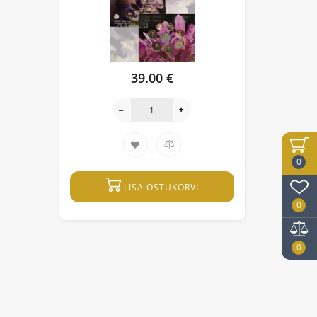
39.00 €
0
LISA OSTUKORVI
0
0