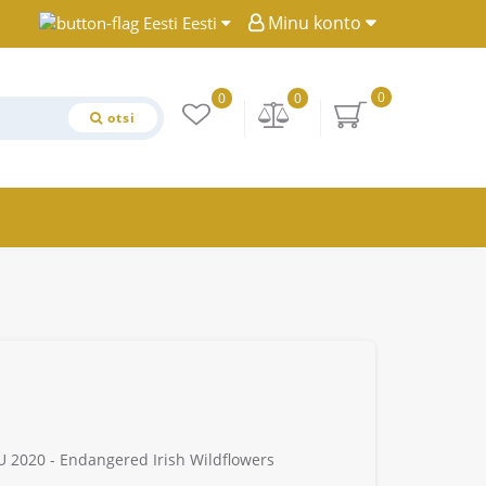
Minu konto
Eesti
0
0
0
otsi
U 2020 - Endangered Irish Wildflowers