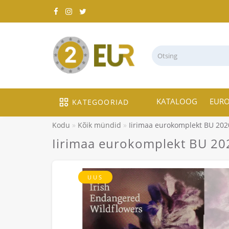
KATALOOG
EUR
KATEGOORIAD
Kodu
Kõik mündid
Iirimaa eurokomplekt BU 2020
Iirimaa eurokomplekt BU 2020
UUS