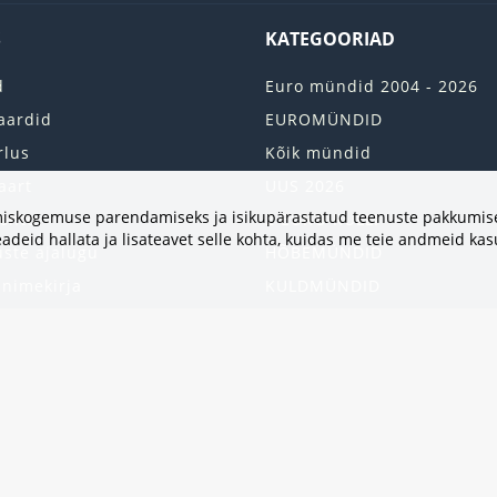
S
KATEGOORIAD
d
Euro mündid 2004 - 2026
aardid
EUROMÜNDID
rlus
Kõik mündid
aart
UUS 2026
vimiskogemuse parendamiseks ja isikupärastatud teenuste pakkumise
onto
2 EURO RULLI
adeid hallata ja lisateavet selle kohta, kuidas me teie andmeid ka
uste ajalugu
HÕBEMÜNDID
 nimekirja
KULDMÜNDID
iri
ALBUMID JA TARVIKUD
kumised
UKRAINA MÜNDID
United States
HEA PAKKUMINE
Kinkekaart
Populaarsed kategooriad