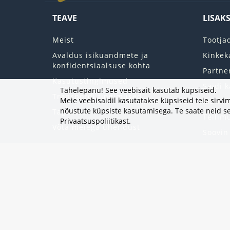
TEAVE
LISAK
Meist
Tootja
Avaldus isikuandmete ja
Kinkek
konfidentsiaalsuse kohta
Partne
Kasutustingimused
Saidi k
Tähelepanu! See veebisait kasutab küpsiseid.
Transpordi tingimused
Meie veebisaidil kasutatakse küpsiseid teie sir
Minu k
nõustute küpsiste kasutamisega. Te saate neid se
Tagastab
Tellim
Privaatsuspoliitikast
.
Võta meiega ühendust
Soovin
Uudisk
Eripak