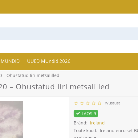
OMÜNDID
UUED MÜndid 2026
 – Ohustatud Iiri metsalilled
 – Ohustatud Iiri metsalilled
rvustust
LAOS 9
Bränd:
Ireland
Toote kood:
Ireland euro set B