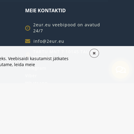
MEIE KONTAKTID
2eur.eu veebipood on avatud
24/7
info@2eur.eu
TARTU MNT 7 10145 TALLINN
✖
ESTONIA
ks. Veebisaidi kasutamist jätkates
sutame,
leida meie
Telegram
Viber
Whatsapp