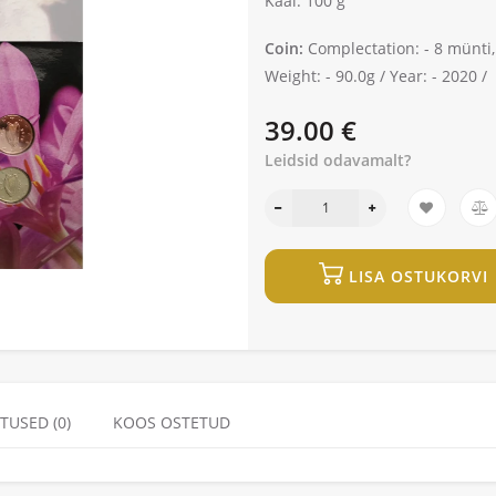
Kaal: 100 g
Coin:
Complectation: -
8 münti,
Weight: -
90.0g /
Year: -
2020 /
39.00 €
Leidsid odavamalt?
LISA OSTUKORVI
TUSED (0)
KOOS OSTETUD