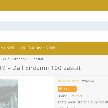
OMÜNDID
UUED MÜndid 2026
 – Dail Eireanni 100 aastat
9 – Dail Eireanni 100 aastat
rvustust
LAOS 3
Bränd:
Ireland
Toote kood:
Ireland euro set B