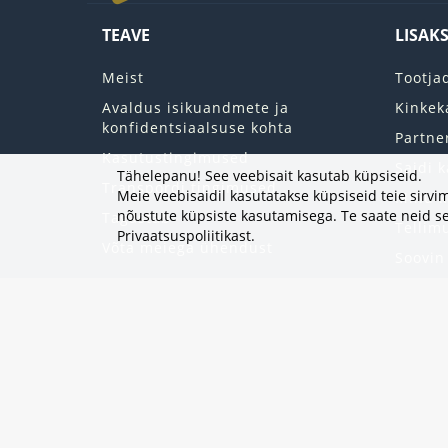
TEAVE
LISAK
Meist
Tootja
Avaldus isikuandmete ja
Kinkek
konfidentsiaalsuse kohta
Partne
Kasutustingimused
Saidi k
Tähelepanu! See veebisait kasutab küpsiseid.
Transpordi tingimused
Meie veebisaidil kasutatakse küpsiseid teie sir
Minu k
nõustute küpsiste kasutamisega. Te saate neid se
Tagastab
Tellim
Privaatsuspoliitikast
.
Võta meiega ühendust
Soovin
Uudisk
Eripak