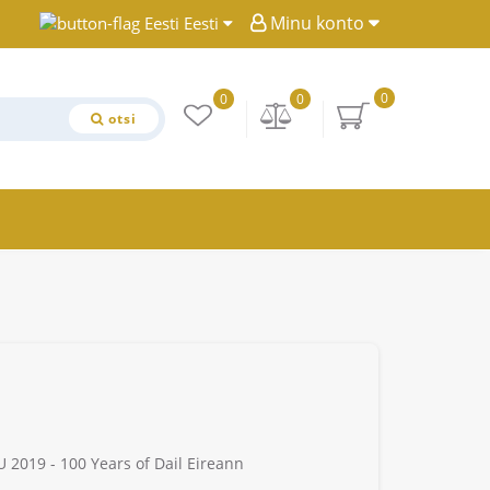
Minu konto
Eesti
0
0
0
otsi
U 2019 - 100 Years of Dail Eireann