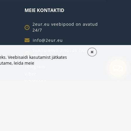
MEIE KONTAKTID
2eur.eu veebipood on avatud
24/7
info@2eur.eu
TARTU MNT 7 10145 TALLINN
✖
ESTONIA
ks. Veebisaidi kasutamist jätkates
sutame,
leida meie
Telegram
Viber
Whatsapp