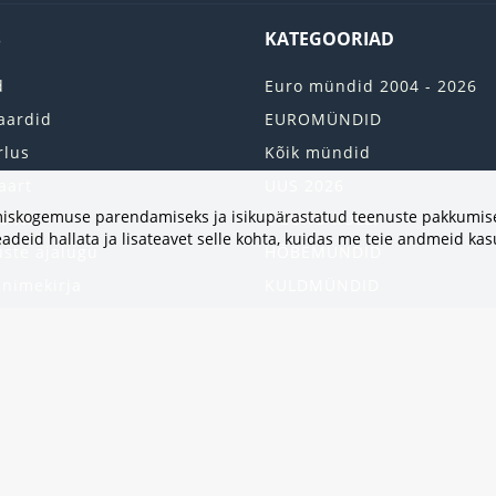
S
KATEGOORIAD
d
Euro mündid 2004 - 2026
aardid
EUROMÜNDID
rlus
Kõik mündid
aart
UUS 2026
vimiskogemuse parendamiseks ja isikupärastatud teenuste pakkumise
onto
2 EURO RULLI
adeid hallata ja lisateavet selle kohta, kuidas me teie andmeid ka
uste ajalugu
HÕBEMÜNDID
 nimekirja
KULDMÜNDID
iri
ALBUMID JA TARVIKUD
kumised
UKRAINA MÜNDID
United States
HEA PAKKUMINE
Kinkekaart
Populaarsed kategooriad