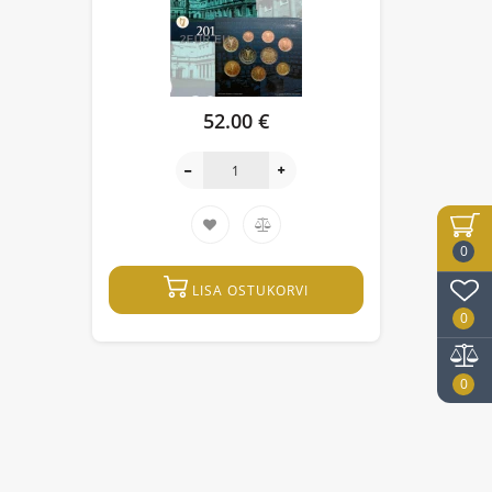
52.00 €
0
LISA OSTUKORVI
0
0