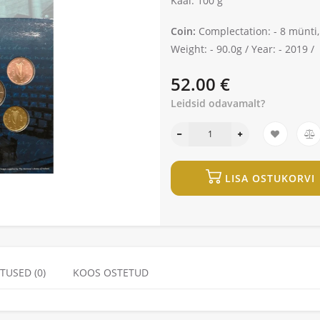
Kaal: 100 g
Coin:
Complectation: -
8 münti,
Weight: -
90.0g /
Year: -
2019 /
52.00 €
Leidsid odavamalt?
LISA OSTUKORVI
TUSED (0)
KOOS OSTETUD