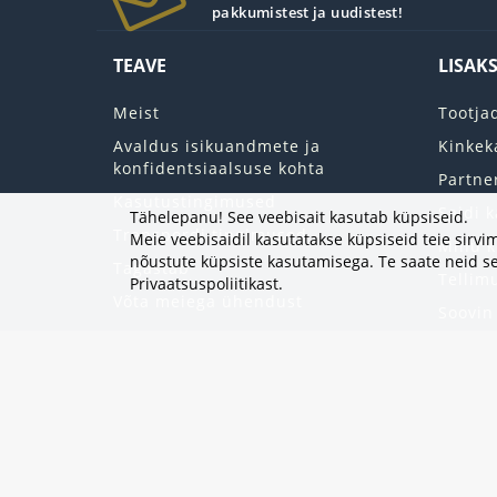
pakkumistest ja uudistest!
TEAVE
LISAK
Meist
Tootja
Avaldus isikuandmete ja
Kinkek
konfidentsiaalsuse kohta
Partne
Kasutustingimused
Saidi k
Tähelepanu! See veebisait kasutab küpsiseid.
Transpordi tingimused
Meie veebisaidil kasutatakse küpsiseid teie sir
Minu k
nõustute küpsiste kasutamisega. Te saate neid se
Tagastab
Tellim
Privaatsuspoliitikast
.
Võta meiega ühendust
Soovin
Uudisk
Eripak