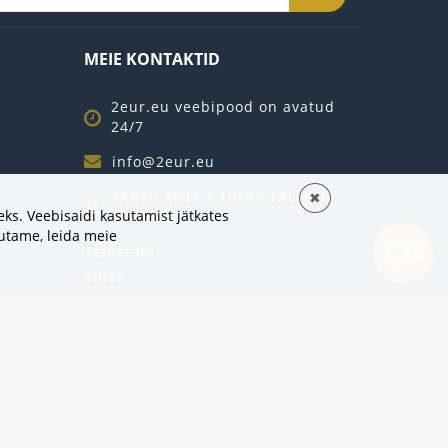
MEIE KONTAKTID
2eur.eu veebipood on avatud
24/7
info@2eur.eu
TARTU MNT 7 10145 TALLINN
✖
ks. Veebisaidi kasutamist jätkates
ESTONIA
sutame,
leida meie
Telegram
Viber
Whatsapp