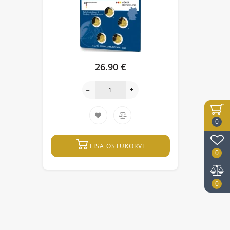
26.90 €
0
LISA OSTUKORVI
0
0