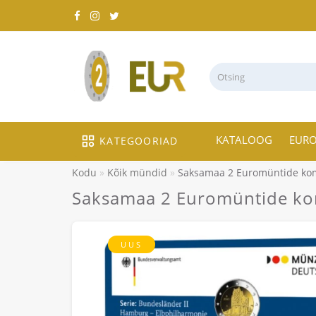
KATALOOG
EUR
KATEGOORIAD
Kodu
Kõik mündid
Saksamaa 2 Euromüntide kom
Saksamaa 2 Euromüntide ko
UUS