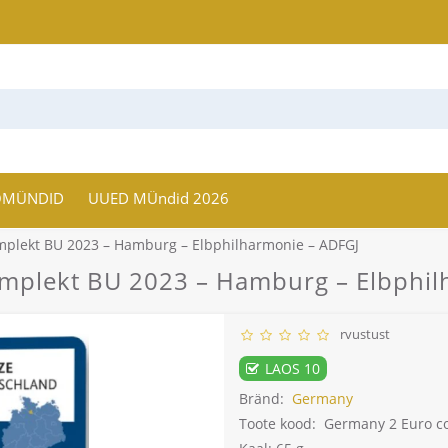
OMÜNDID
UUED MÜndid 2026
plekt BU 2023 – Hamburg – Elbphilharmonie – ADFGJ
mplekt BU 2023 – Hamburg – Elbphil
rvustust
LAOS 10
Bränd:
Germany
Toote kood:
Germany 2 Euro co