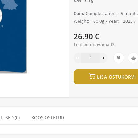
Kaal: 65 g
Coin:
Complectation: -
5 münti,
Weight: -
60.0g /
Year: -
2023 /
26.90 €
Leidsid odavamalt?
LISA OSTUKORVI
TUSED (0)
KOOS OSTETUD