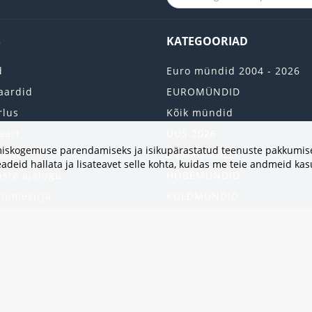
S
KATEGOORIAD
d
Euro mündid 2004 - 2026
aardid
EUROMÜNDID
rlus
Kõik mündid
aart
UUS 2026
vimiskogemuse parendamiseks ja isikupärastatud teenuste pakkumise
onto
2 EURO RULLI
adeid hallata ja lisateavet selle kohta, kuidas me teie andmeid ka
uste ajalugu
HÕBEMÜNDID
 nimekirja
KULDMÜNDID
iri
ALBUMID JA TARVIKUD
kumised
UKRAINA MÜNDID
United States
HEA PAKKUMINE
Kinkekaart