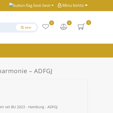
Minu konto
Eesti
0
0
0
otsi
harmonie – ADFGJ
in set BU 2023 - Hamburg - ADFGJ